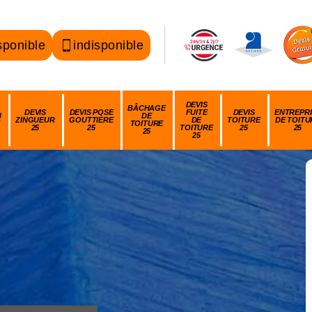
sponible
indisponible
DEVIS
BÂCHAGE
DEVIS
DEVIS POSE
FUITE
DEVIS
ENTREPRI
N
DE
ZINGUEUR
GOUTTIÈRE
DE
TOITURE
DE TOITU
TOITURE
25
25
TOITURE
25
25
25
25