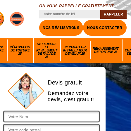
ON VOUS RAPPELLE GRATUITEMENT
NOS RÉALISATIONS
NOUS CONTACTER
NETTOYAGE
SE
RÉNOVATION
ET
RÉPARATEUR
REHAUSSEMENT
RE
DE TOITURE
RAVALEMENT
INSTALLATEUR
CH
DE TOITURE 25
25
DE FAÇADE
DE VELUX 25
DE
25
Devis gratuit
Demandez votre
devis, c'est gratuit!