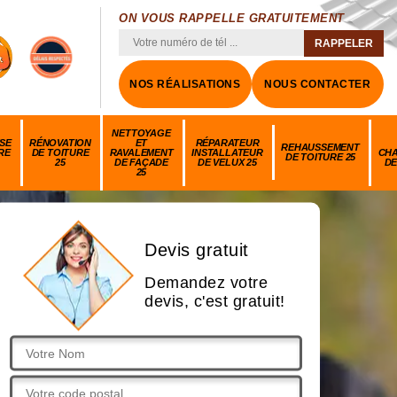
ON VOUS RAPPELLE GRATUITEMENT
NOS RÉALISATIONS
NOUS CONTACTER
NETTOYAGE
SE
RÉNOVATION
ET
RÉPARATEUR
REHAUSSEMENT
RE
DE TOITURE
RAVALEMENT
INSTALLATEUR
CH
DE TOITURE 25
25
DE FAÇADE
DE VELUX 25
DE
25
Devis gratuit
Demandez votre
devis, c'est gratuit!