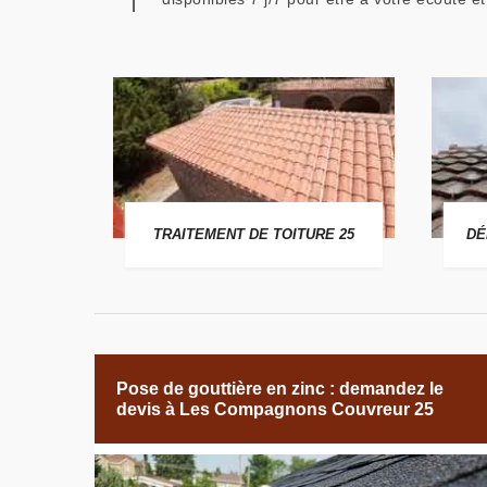
 25
TRAITEMENT DE TOITURE 25
DÉ
Pose de gouttière en zinc : demandez le
devis à Les Compagnons Couvreur 25