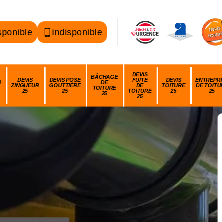
sponible
indisponible
DEVIS
BÂCHAGE
DEVIS
DEVIS POSE
FUITE
DEVIS
ENTREPRI
N
DE
ZINGUEUR
GOUTTIÈRE
DE
TOITURE
DE TOITU
TOITURE
25
25
TOITURE
25
25
25
25