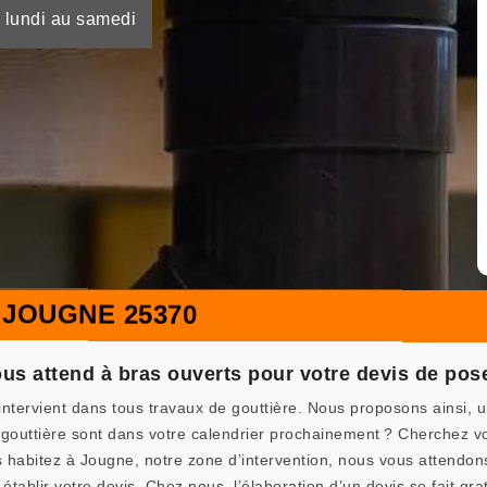
 lundi au samedi
 JOUGNE 25370
 attend à bras ouverts pour votre devis de pose
tervient dans tous travaux de gouttière. Nous proposons ainsi, 
gouttière sont dans votre calendrier prochainement ? Cherchez v
s habitez à Jougne, notre zone d’intervention, nous vous attendon
 établir votre devis. Chez nous, l’élaboration d’un devis se fait gr