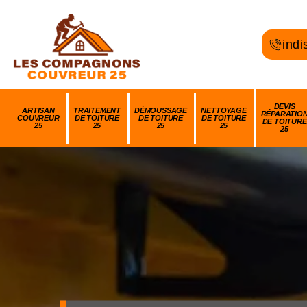
indi
DEVIS
ARTISAN
TRAITEMENT
DÉMOUSSAGE
NETTOYAGE
RÉPARATIO
COUVREUR
DE TOITURE
DE TOITURE
DE TOITURE
DE TOITURE
25
25
25
25
25