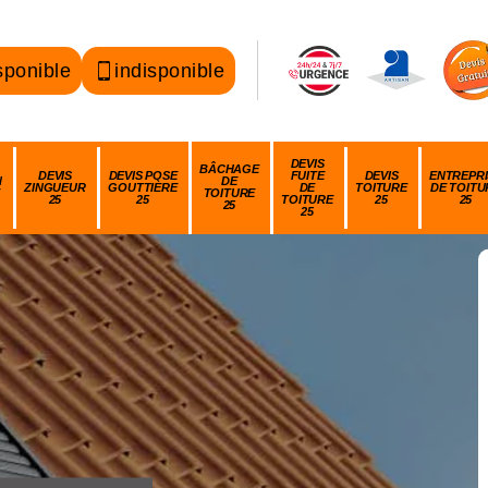
sponible
indisponible
DEVIS
BÂCHAGE
DEVIS
DEVIS POSE
FUITE
DEVIS
ENTREPRI
N
DE
ZINGUEUR
GOUTTIÈRE
DE
TOITURE
DE TOITU
TOITURE
25
25
TOITURE
25
25
25
25