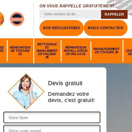
ON VOUS RAPPELLE GRATUITEMENT
NOS RÉALISATIONS
NOUS CONTACTER
NETTOYAGE
SE
RÉNOVATION
ET
RÉPARATEUR
REHAUSSEMENT
RE
DE TOITURE
RAVALEMENT
INSTALLATEUR
CH
DE TOITURE 25
25
DE FAÇADE
DE VELUX 25
DE
25
Devis gratuit
Demandez votre
devis, c'est gratuit!