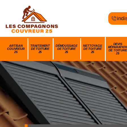
indi
DEVIS
ARTISAN
TRAITEMENT
DÉMOUSSAGE
NETTOYAGE
RÉPARATIO
COUVREUR
DE TOITURE
DE TOITURE
DE TOITURE
DE TOITURE
25
25
25
25
25