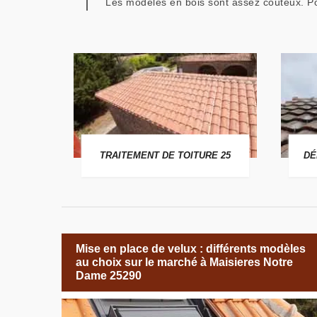
Les modèles en bois sont assez coûteux. Po
 25
TRAITEMENT DE TOITURE 25
DÉ
Mise en place de velux : différents modèles
au choix sur le marché à Maisieres Notre
Dame 25290