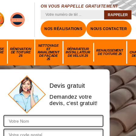
ON VOUS RAPPELLE GRATUITEMENT
NOS RÉALISATIONS
NOUS CONTACTER
NETTOYAGE
SE
RÉNOVATION
ET
RÉPARATEUR
REHAUSSEMENT
RE
DE TOITURE
RAVALEMENT
INSTALLATEUR
CH
DE TOITURE 25
25
DE FAÇADE
DE VELUX 25
DE
25
Devis gratuit
Demandez votre
devis, c'est gratuit!