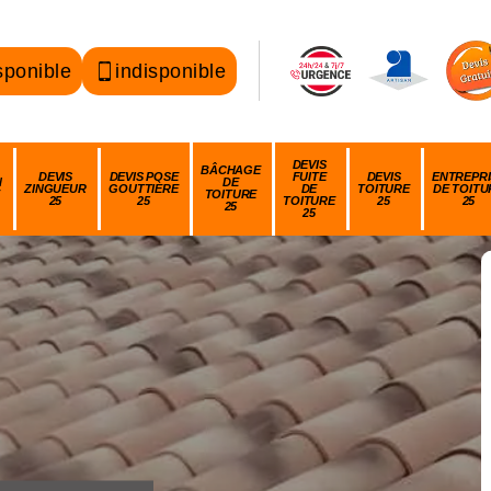
sponible
indisponible
DEVIS
BÂCHAGE
DEVIS
DEVIS POSE
FUITE
DEVIS
ENTREPRI
N
DE
ZINGUEUR
GOUTTIÈRE
DE
TOITURE
DE TOITU
TOITURE
25
25
TOITURE
25
25
25
25