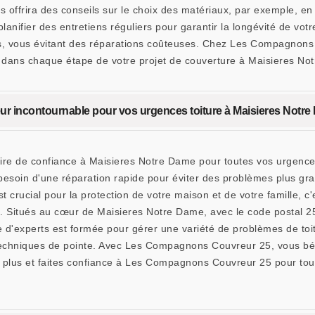
 offrira des conseils sur le choix des matériaux, par exemple, en v
e planifier des entretiens réguliers pour garantir la longévité de vo
, vous évitant des réparations coûteuses. Chez Les Compagnons C
r dans chaque étape de votre projet de couverture à Maisieres No
ur incontournable pour vos urgences toiture à Maisieres Notr
e de confiance à Maisieres Notre Dame pour toutes vos urgences d
besoin d'une réparation rapide pour éviter des problèmes plus g
t crucial pour la protection de votre maison et de votre famille, 
me. Situés au cœur de Maisieres Notre Dame, avec le code postal 
e d'experts est formée pour gérer une variété de problèmes de toi
 techniques de pointe. Avec Les Compagnons Couvreur 25, vous béné
z plus et faites confiance à Les Compagnons Couvreur 25 pour tou