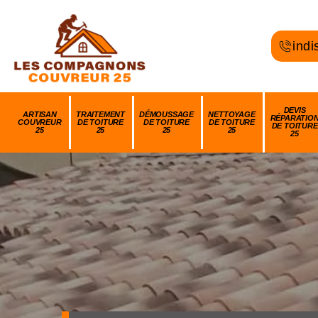
indi
DEVIS
ARTISAN
TRAITEMENT
DÉMOUSSAGE
NETTOYAGE
RÉPARATIO
COUVREUR
DE TOITURE
DE TOITURE
DE TOITURE
DE TOITURE
25
25
25
25
25