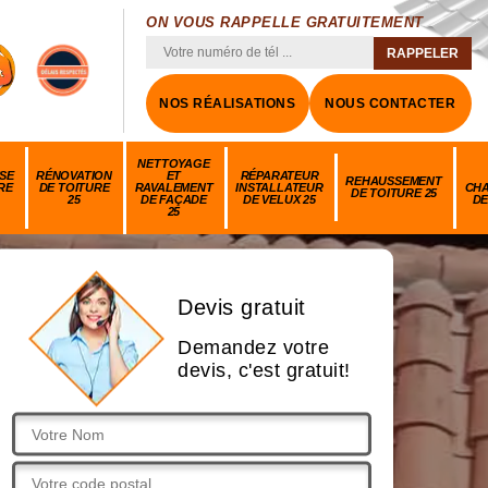
ON VOUS RAPPELLE GRATUITEMENT
NOS RÉALISATIONS
NOUS CONTACTER
NETTOYAGE
SE
RÉNOVATION
ET
RÉPARATEUR
REHAUSSEMENT
RE
DE TOITURE
RAVALEMENT
INSTALLATEUR
CH
DE TOITURE 25
25
DE FAÇADE
DE VELUX 25
DE
25
Devis gratuit
Demandez votre
devis, c'est gratuit!