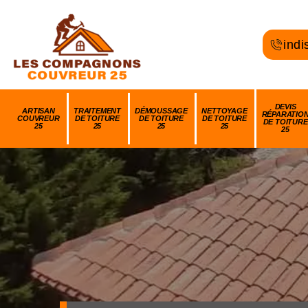
indi
DEVIS
ARTISAN
TRAITEMENT
DÉMOUSSAGE
NETTOYAGE
RÉPARATIO
COUVREUR
DE TOITURE
DE TOITURE
DE TOITURE
DE TOITURE
25
25
25
25
25