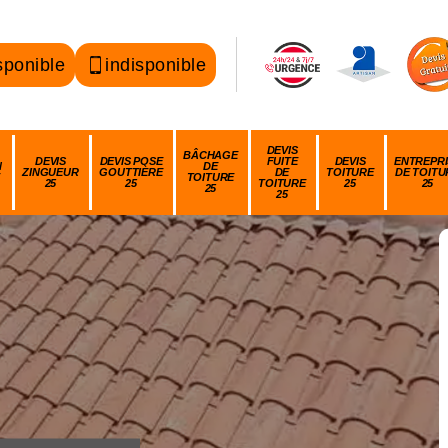
sponible
indisponible
DEVIS
BÂCHAGE
DEVIS
DEVIS POSE
FUITE
DEVIS
ENTREPRI
N
DE
ZINGUEUR
GOUTTIÈRE
DE
TOITURE
DE TOITU
TOITURE
25
25
TOITURE
25
25
25
25