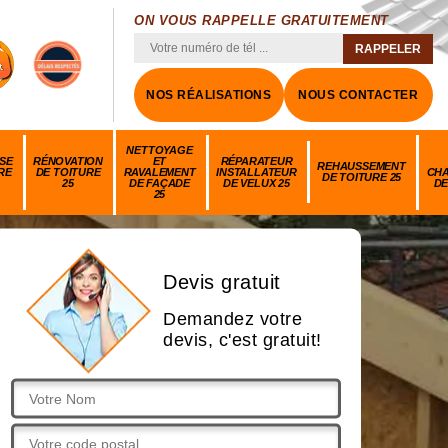
ON VOUS RAPPELLE GRATUITEMENT
NOS RÉALISATIONS
NOUS CONTACTER
NETTOYAGE
SE
RÉNOVATION
ET
RÉPARATEUR
REHAUSSEMENT
RE
DE TOITURE
RAVALEMENT
INSTALLATEUR
CH
DE TOITURE 25
25
DE FAÇADE
DE VELUX 25
DE
25
Devis gratuit
Demandez votre
devis, c'est gratuit!