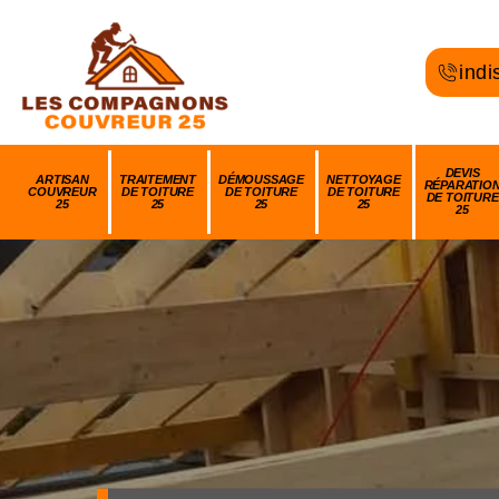
indi
DEVIS
ARTISAN
TRAITEMENT
DÉMOUSSAGE
NETTOYAGE
RÉPARATIO
COUVREUR
DE TOITURE
DE TOITURE
DE TOITURE
DE TOITURE
25
25
25
25
25