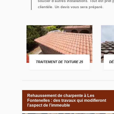
soucier d’autres installations. Tout est prê
clientèle. Un devis vous sera préparé.
 25
TRAITEMENT DE TOITURE 25
DÉ
Rehaussement de charpente à Les
Fontenelles : des travaux qui modifieront
l’aspect de l’immeuble