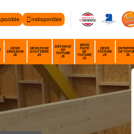
sponible
indisponible
DEVIS
BÂCHAGE
DEVIS
DEVIS POSE
FUITE
DEVIS
ENTREPRI
N
DE
ZINGUEUR
GOUTTIÈRE
DE
TOITURE
DE TOITU
TOITURE
25
25
TOITURE
25
25
25
25