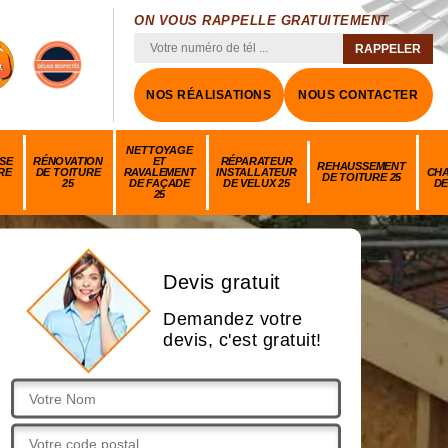
ON VOUS RAPPELLE GRATUITEMENT
NOS RÉALISATIONS
NOUS CONTACTER
NETTOYAGE
SE
RÉNOVATION
ET
RÉPARATEUR
REHAUSSEMENT
RE
DE TOITURE
RAVALEMENT
INSTALLATEUR
CH
DE TOITURE 25
25
DE FAÇADE
DE VELUX 25
DE
25
Devis gratuit
Demandez votre
devis, c'est gratuit!