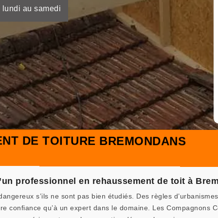
 lundi au samedi
NT DE TOITURE BREMONDANS
d’un professionnel en rehaussement de toit à Bre
dangereux s’ils ne sont pas bien étudiés. Des règles d’urbanismes 
 faire confiance qu’à un expert dans le domaine. Les Compagnons 