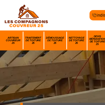
indi
DEVIS
ARTISAN
TRAITEMENT
DÉMOUSSAGE
NETTOYAGE
RÉPARATIO
COUVREUR
DE TOITURE
DE TOITURE
DE TOITURE
DE TOITURE
25
25
25
25
25