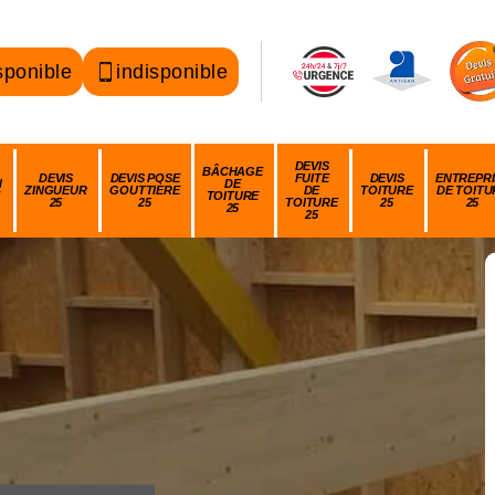
sponible
indisponible
DEVIS
BÂCHAGE
DEVIS
DEVIS POSE
FUITE
DEVIS
ENTREPRI
N
DE
ZINGUEUR
GOUTTIÈRE
DE
TOITURE
DE TOITU
TOITURE
25
25
TOITURE
25
25
25
25