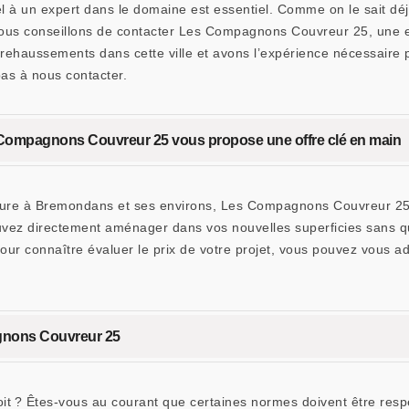
el à un expert dans le domaine est essentiel. Comme on le sait déj
vous conseillons de contacter Les Compagnons Couvreur 25, une ent
ehaussements dans cette ville et avons l’expérience nécessaire po
pas à nous contacter.
Compagnons Couvreur 25 vous propose une offre clé en main
ture à Bremondans et ses environs, Les Compagnons Couvreur 25 e
ouvez directement aménager dans vos nouvelles superficies sans q
. Pour connaître évaluer le prix de votre projet, vous pouvez vous 
gnons Couvreur 25
t ? Êtes-vous au courant que certaines normes doivent être respec