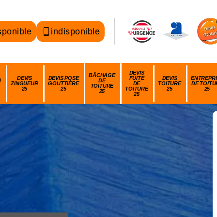
sponible
indisponible
DEVIS
BÂCHAGE
DEVIS
DEVIS POSE
FUITE
DEVIS
ENTREPRI
N
DE
ZINGUEUR
GOUTTIÈRE
DE
TOITURE
DE TOITU
TOITURE
25
25
TOITURE
25
25
25
25