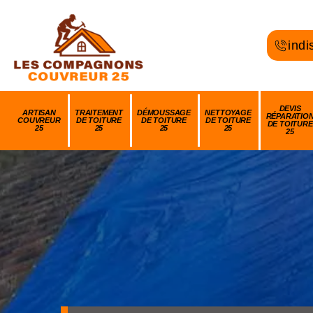
indi
DEVIS
ARTISAN
TRAITEMENT
DÉMOUSSAGE
NETTOYAGE
RÉPARATIO
COUVREUR
DE TOITURE
DE TOITURE
DE TOITURE
DE TOITURE
25
25
25
25
25