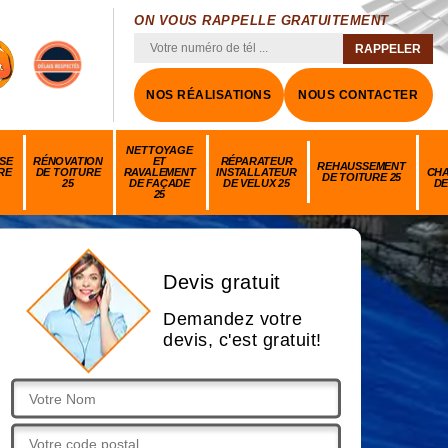
ON VOUS RAPPELLE GRATUITEMENT
NOS RÉALISATIONS
NOUS CONTACTER
NETTOYAGE
SE
RÉNOVATION
ET
RÉPARATEUR
REHAUSSEMENT
RE
DE TOITURE
RAVALEMENT
INSTALLATEUR
CH
DE TOITURE 25
25
DE FAÇADE
DE VELUX 25
DE
25
Devis gratuit
Demandez votre
devis, c'est gratuit!