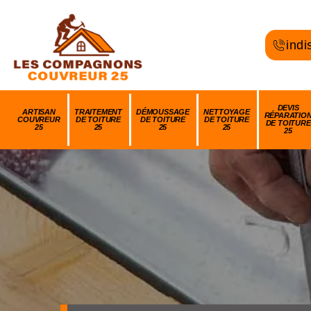
indi
DEVIS
ARTISAN
TRAITEMENT
DÉMOUSSAGE
NETTOYAGE
RÉPARATIO
COUVREUR
DE TOITURE
DE TOITURE
DE TOITURE
DE TOITURE
25
25
25
25
25