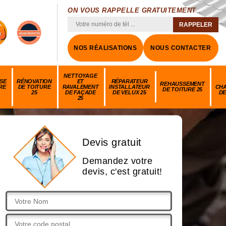
ON VOUS RAPPELLE GRATUITEMENT
NOS RÉALISATIONS
NOUS CONTACTER
NETTOYAGE
SE
RÉNOVATION
ET
RÉPARATEUR
REHAUSSEMENT
RE
DE TOITURE
RAVALEMENT
INSTALLATEUR
CH
DE TOITURE 25
25
DE FAÇADE
DE VELUX 25
DE
25
Devis gratuit
Demandez votre
devis, c'est gratuit!