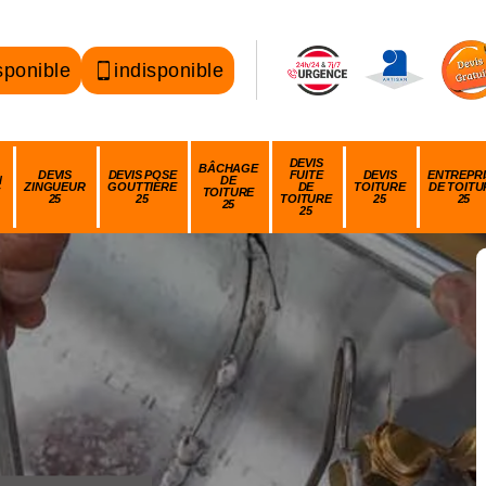
sponible
indisponible
DEVIS
BÂCHAGE
DEVIS
DEVIS POSE
FUITE
DEVIS
ENTREPRI
N
DE
ZINGUEUR
GOUTTIÈRE
DE
TOITURE
DE TOITU
TOITURE
25
25
TOITURE
25
25
25
25