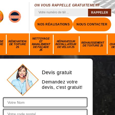
ON VOUS RAPPELLE GRATUITEMENT
NOS RÉALISATIONS
NOUS CONTACTER
NETTOYAGE
SE
RÉNOVATION
ET
RÉPARATEUR
REHAUSSEMENT
RE
DE TOITURE
RAVALEMENT
INSTALLATEUR
CH
DE TOITURE 25
25
DE FAÇADE
DE VELUX 25
DE
25
Devis gratuit
Demandez votre
devis, c'est gratuit!