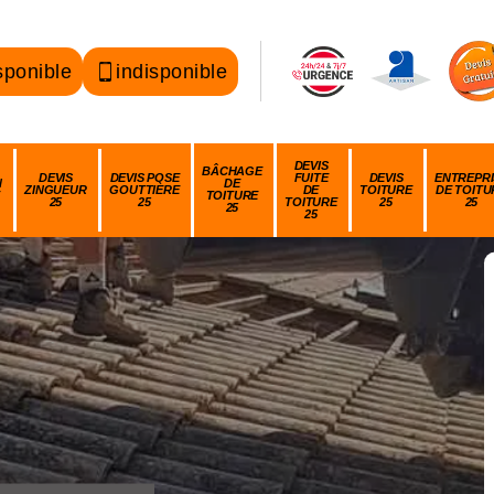
sponible
indisponible
DEVIS
BÂCHAGE
DEVIS
DEVIS POSE
FUITE
DEVIS
ENTREPRI
N
DE
ZINGUEUR
GOUTTIÈRE
DE
TOITURE
DE TOITU
TOITURE
25
25
TOITURE
25
25
25
25