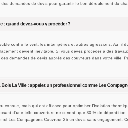
r à des demandes de devis pour garantir le bon déroulement du chan
le : quand devez-vous y procéder ?
euble contre le vent, les intempéries et autres agressions. Au fil 
mplacement devient inévitable. Si vous devez procéder à des travau
es demandes de devis auprès des couvreurs dans votre ville. Par
à Bois La Ville : appelez un professionnel comme Les Compag
eu connue, mais qui est efficace pour optimiser l’isolation thermiq
sposant d’une telle couverture ne connaît que 30 % de déperdition
onnel Les Compagnons Couvreur 25 un devis sans engagement. C