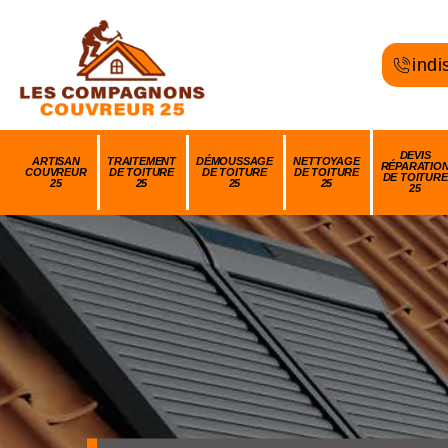
indi
DEVIS
ARTISAN
TRAITEMENT
DÉMOUSSAGE
NETTOYAGE
RÉPARATIO
COUVREUR
DE TOITURE
DE TOITURE
DE TOITURE
DE TOITURE
25
25
25
25
25