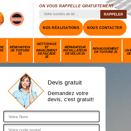
ON VOUS RAPPELLE GRATUITEMENT
NOS RÉALISATIONS
NOUS CONTACTER
NETTOYAGE
SE
RÉNOVATION
ET
RÉPARATEUR
REHAUSSEMENT
RE
DE TOITURE
RAVALEMENT
INSTALLATEUR
CH
DE TOITURE 25
25
DE FAÇADE
DE VELUX 25
DE
25
Devis gratuit
Demandez votre
devis, c'est gratuit!