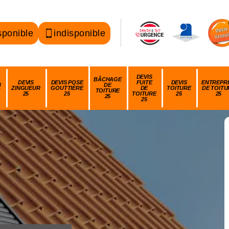
sponible
indisponible
DEVIS
BÂCHAGE
DEVIS
DEVIS POSE
FUITE
DEVIS
ENTREPRI
N
DE
ZINGUEUR
GOUTTIÈRE
DE
TOITURE
DE TOITU
TOITURE
25
25
TOITURE
25
25
25
25