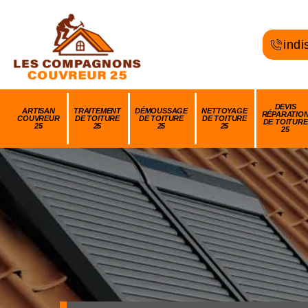
indi
DEVIS
ARTISAN
TRAITEMENT
DÉMOUSSAGE
NETTOYAGE
RÉPARATIO
COUVREUR
DE TOITURE
DE TOITURE
DE TOITURE
DE TOITURE
25
25
25
25
25