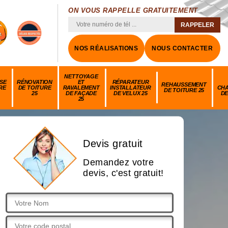
ON VOUS RAPPELLE GRATUITEMENT
NOS RÉALISATIONS
NOUS CONTACTER
NETTOYAGE
SE
RÉNOVATION
ET
RÉPARATEUR
REHAUSSEMENT
RE
DE TOITURE
RAVALEMENT
INSTALLATEUR
CH
DE TOITURE 25
25
DE FAÇADE
DE VELUX 25
DE
25
Devis gratuit
Demandez votre
devis, c'est gratuit!