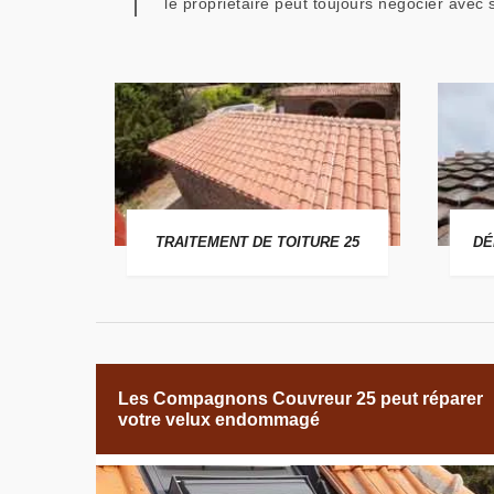
le propriétaire peut toujours négocier avec
 25
TRAITEMENT DE TOITURE 25
DÉ
Les Compagnons Couvreur 25 peut réparer
votre velux endommagé