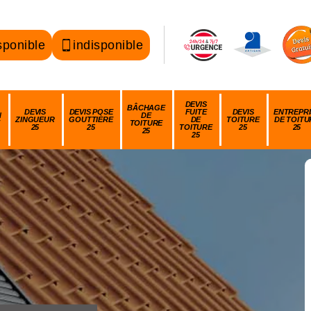
sponible
indisponible
DEVIS
BÂCHAGE
DEVIS
DEVIS POSE
FUITE
DEVIS
ENTREPRI
N
DE
ZINGUEUR
GOUTTIÈRE
DE
TOITURE
DE TOITU
TOITURE
25
25
TOITURE
25
25
25
25