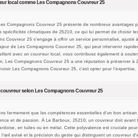
uvreur local comme Les Compagnons Couvreur 25
 Les Compagnons Couvreur 25 présente de nombreux avantages pou
s spécificités climatiques de 25210, ce qui lui permet de choisir l
ns Couvreur 25 s'engage à offrir un service personnalisé, ajusté à 
majeur de Les Compagnons Couvreur 25, qui peut intervenir rapide
lant avec un couvreur local, vous contribuez également à souteni
n, Les Compagnons Couvreur 25 a une réputation à préserver à 252
oisir Les Compagnons Couvreur 25, c'est opter pour l'expertise, l
an couvreur selon Les Compagnons Couvreur 25
 fermement que les compétences essentielles d'un bon artisan c
ence et de passion. À Le Barboux, 25210, un couvreur doit avant t
 ardoise, en tuiles ou en métal. Cette polyvalence est cruciale pou
st l'œil avisé et la précision du geste qui distinguent un couvreu