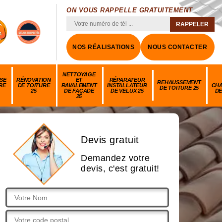
ON VOUS RAPPELLE GRATUITEMENT
NOS RÉALISATIONS
NOUS CONTACTER
NETTOYAGE
SE
RÉNOVATION
ET
RÉPARATEUR
REHAUSSEMENT
RE
DE TOITURE
RAVALEMENT
INSTALLATEUR
CH
DE TOITURE 25
25
DE FAÇADE
DE VELUX 25
DE
25
Devis gratuit
Demandez votre
devis, c'est gratuit!