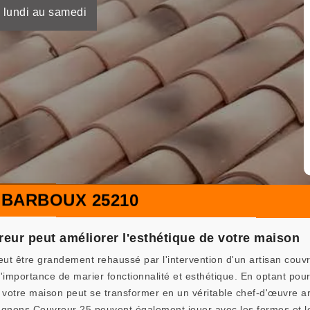
 lundi au samedi
 BARBOUX 25210
eur peut améliorer l'esthétique de votre maison
eut être grandement rehaussé par l'intervention d'un artisan co
importance de marier fonctionnalité et esthétique. En optant pour
, votre maison peut se transformer en un véritable chef-d'œuvre arc
nons Couvreur 25 peuvent également jouer avec les formes et les