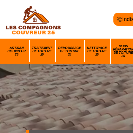
indi
DEVIS
ARTISAN
TRAITEMENT
DÉMOUSSAGE
NETTOYAGE
RÉPARATIO
COUVREUR
DE TOITURE
DE TOITURE
DE TOITURE
DE TOITURE
25
25
25
25
25