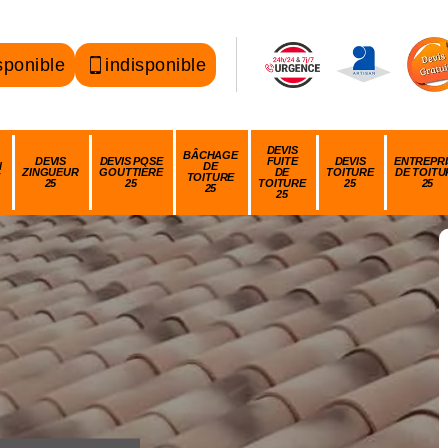
sponible
indisponible
DEVIS
BÂCHAGE
DEVIS
DEVIS POSE
FUITE
DEVIS
ENTREPRI
N
DE
ZINGUEUR
GOUTTIÈRE
DE
TOITURE
DE TOITU
TOITURE
25
25
TOITURE
25
25
25
25