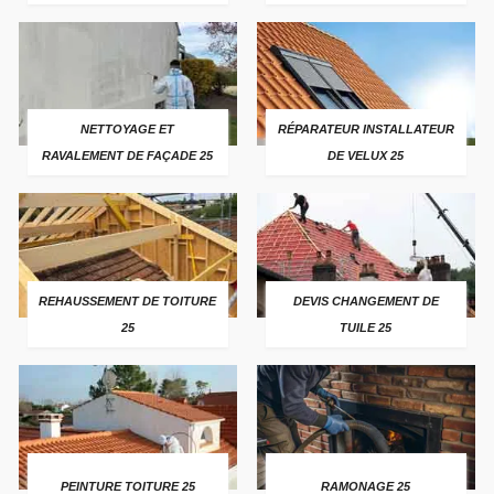
NETTOYAGE ET
RÉPARATEUR INSTALLATEUR
RAVALEMENT DE FAÇADE 25
DE VELUX 25
REHAUSSEMENT DE TOITURE
DEVIS CHANGEMENT DE
25
TUILE 25
PEINTURE TOITURE 25
RAMONAGE 25