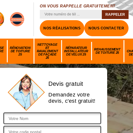
ON VOUS RAPPELLE GRATUITEMENT
NOS RÉALISATIONS
NOUS CONTACTER
NETTOYAGE
SE
RÉNOVATION
ET
RÉPARATEUR
REHAUSSEMENT
RE
DE TOITURE
RAVALEMENT
INSTALLATEUR
CH
DE TOITURE 25
25
DE FAÇADE
DE VELUX 25
DE
25
Devis gratuit
Demandez votre
devis, c'est gratuit!