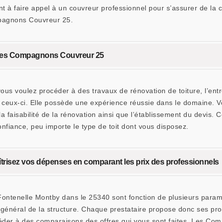
nt à faire appel à un couvreur professionnel pour s’assurer de la
pagnons Couvreur 25.
à Les Compagnons Couvreur 25
vous voulez procéder à des travaux de rénovation de toiture, l’e
 ceux-ci. Elle possède une expérience réussie dans le domaine. V
la faisabilité de la rénovation ainsi que l’établissement du devis
onfiance, peu importe le type de toit dont vous disposez.
îtrisez vos dépenses en comparant les prix des professionnels
 Fontenelle Montby dans le 25340 sont fonction de plusieurs param
tat général de la structure. Chaque prestataire propose donc ses pro
éder à des comparaisons des offres qui vous sont faites. Les C