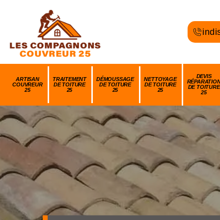
indi
DEVIS
ARTISAN
TRAITEMENT
DÉMOUSSAGE
NETTOYAGE
RÉPARATIO
COUVREUR
DE TOITURE
DE TOITURE
DE TOITURE
DE TOITURE
25
25
25
25
25