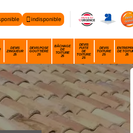
sponible
indisponible
DEVIS
BÂCHAGE
DEVIS
DEVIS POSE
FUITE
DEVIS
ENTREPRI
N
DE
ZINGUEUR
GOUTTIÈRE
DE
TOITURE
DE TOITU
TOITURE
25
25
TOITURE
25
25
25
25