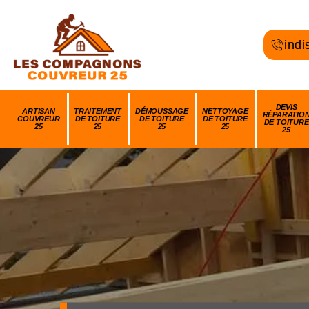
indi
DEVIS
ARTISAN
TRAITEMENT
DÉMOUSSAGE
NETTOYAGE
RÉPARATIO
COUVREUR
DE TOITURE
DE TOITURE
DE TOITURE
DE TOITURE
25
25
25
25
25