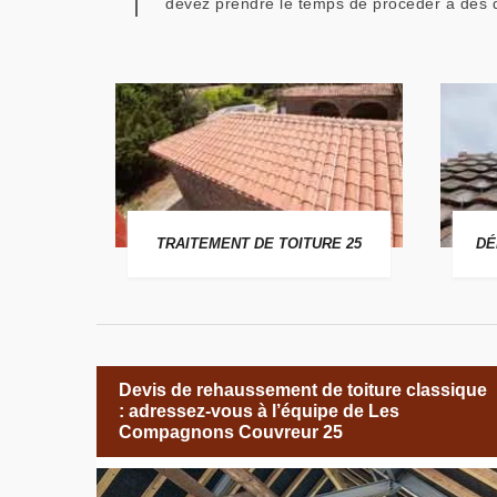
devez prendre le temps de procéder à des d
 25
TRAITEMENT DE TOITURE 25
DÉ
Devis de rehaussement de toiture classique
: adressez-vous à l’équipe de Les
Compagnons Couvreur 25