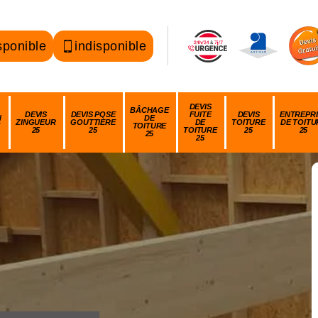
sponible
indisponible
DEVIS
BÂCHAGE
DEVIS
DEVIS POSE
FUITE
DEVIS
ENTREPRI
N
DE
ZINGUEUR
GOUTTIÈRE
DE
TOITURE
DE TOITU
TOITURE
25
25
TOITURE
25
25
25
25