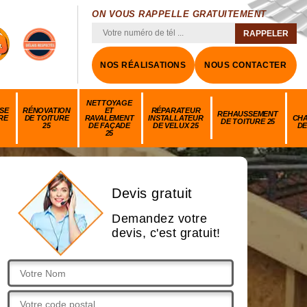
ON VOUS RAPPELLE GRATUITEMENT
NOS RÉALISATIONS
NOUS CONTACTER
NETTOYAGE
SE
RÉNOVATION
ET
RÉPARATEUR
REHAUSSEMENT
RE
DE TOITURE
RAVALEMENT
INSTALLATEUR
CH
DE TOITURE 25
25
DE FAÇADE
DE VELUX 25
DE
25
Devis gratuit
Demandez votre
devis, c'est gratuit!