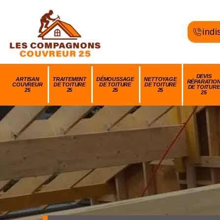
indi
DEVIS
ARTISAN
TRAITEMENT
DÉMOUSSAGE
NETTOYAGE
RÉPARATIO
COUVREUR
DE TOITURE
DE TOITURE
DE TOITURE
DE TOITURE
25
25
25
25
25