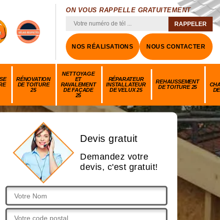
ON VOUS RAPPELLE GRATUITEMENT
NOS RÉALISATIONS
NOUS CONTACTER
NETTOYAGE
SE
RÉNOVATION
ET
RÉPARATEUR
REHAUSSEMENT
RE
DE TOITURE
RAVALEMENT
INSTALLATEUR
CH
DE TOITURE 25
25
DE FAÇADE
DE VELUX 25
DE
25
Devis gratuit
Demandez votre
devis, c'est gratuit!