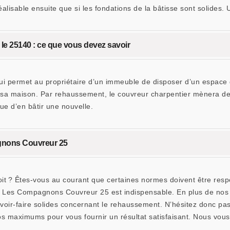
réalisable ensuite que si les fondations de la bâtisse sont solides
e 25140 : ce que vous devez savoir
i permet au propriétaire d’un immeuble de disposer d’un espace d
der sa maison. Par rehaussement, le couvreur charpentier mènera d
ue d’en bâtir une nouvelle.
gnons Couvreur 25
t ? Êtes-vous au courant que certaines normes doivent être respec
me Les Compagnons Couvreur 25 est indispensable. En plus de nos q
oir-faire solides concernant le rehaussement. N’hésitez donc pas 
maximums pour vous fournir un résultat satisfaisant. Nous vous ga