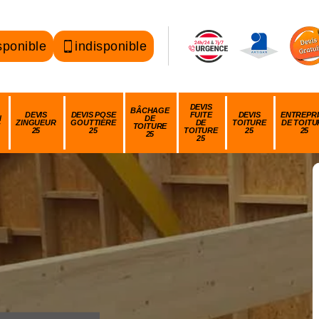
sponible
indisponible
DEVIS
BÂCHAGE
DEVIS
DEVIS POSE
FUITE
DEVIS
ENTREPRI
N
DE
ZINGUEUR
GOUTTIÈRE
DE
TOITURE
DE TOITU
TOITURE
25
25
TOITURE
25
25
25
25