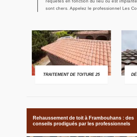
requêtes en fonction du lieu où est implant
sont chers. Appelez le professionnel Les 
 25
TRAITEMENT DE TOITURE 25
DÉ
Rehaussement de toit à Frambouhans : des
conseils prodigués par les professionnels