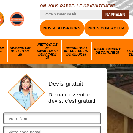
ON VOUS RAPPELLE GRATUITEMENT
NOS RÉALISATIONS
NOUS CONTACTER
NETTOYAGE
SE
RÉNOVATION
ET
RÉPARATEUR
REHAUSSEMENT
RE
DE TOITURE
RAVALEMENT
INSTALLATEUR
CH
DE TOITURE 25
25
DE FAÇADE
DE VELUX 25
DE
25
Devis gratuit
Demandez votre
devis, c'est gratuit!