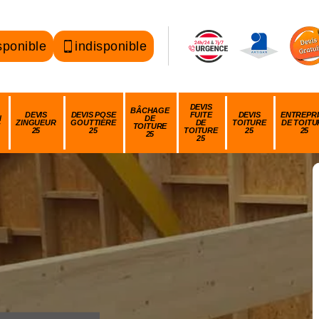
sponible
indisponible
DEVIS
BÂCHAGE
DEVIS
DEVIS POSE
FUITE
DEVIS
ENTREPRI
N
DE
ZINGUEUR
GOUTTIÈRE
DE
TOITURE
DE TOITU
TOITURE
25
25
TOITURE
25
25
25
25