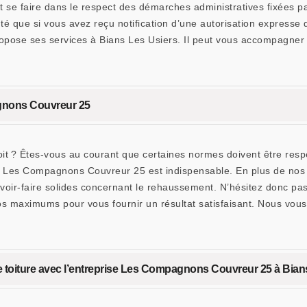
se faire dans le respect des démarches administratives fixées par
cuté que si vous avez reçu notification d’une autorisation express
ropose ses services à Bians Les Usiers. Il peut vous accompagner
gnons Couvreur 25
t ? Êtes-vous au courant que certaines normes doivent être respec
me Les Compagnons Couvreur 25 est indispensable. En plus de nos q
oir-faire solides concernant le rehaussement. N’hésitez donc pas 
maximums pour vous fournir un résultat satisfaisant. Nous vous ga
de toiture avec l’entreprise Les Compagnons Couvreur 25 à Bian