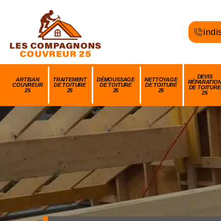
indi
DEVIS
ARTISAN
TRAITEMENT
DÉMOUSSAGE
NETTOYAGE
RÉPARATIO
COUVREUR
DE TOITURE
DE TOITURE
DE TOITURE
DE TOITURE
25
25
25
25
25