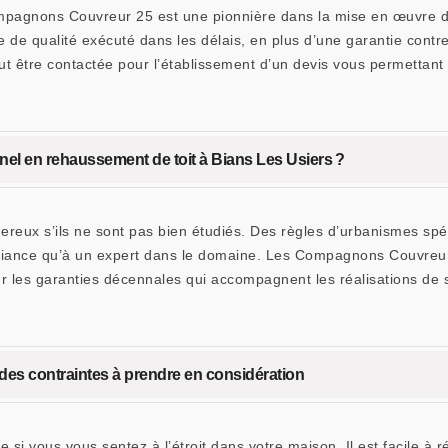
mpagnons Couvreur 25 est une pionnière dans la mise en œuvre de
e de qualité exécuté dans les délais, en plus d’une garantie contr
ut être contactée pour l’établissement d’un devis vous permettant 
nel en rehaussement de toit à Bians Les Usiers ?
ereux s’ils ne sont pas bien étudiés. Des règles d’urbanismes spéc
 confiance qu’à un expert dans le domaine. Les Compagnons Couvre
r les garanties décennales qui accompagnent les réalisations de 
es contraintes à prendre en considération
si vous vous sentez à l’étroit dans votre maison. Il est facile à 