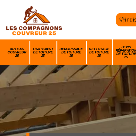
indi
DEVIS
ARTISAN
TRAITEMENT
DÉMOUSSAGE
NETTOYAGE
RÉPARATIO
COUVREUR
DE TOITURE
DE TOITURE
DE TOITURE
DE TOITURE
25
25
25
25
25