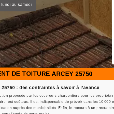
 lundi au samedi
T DE TOITURE ARCEY 25750
25750 : des contraintes à savoir à l’avance
ution proposée par les couvreurs charpentiers pour les propriétai
re, est coûteux. Il est indispensable de prévoir dans les 10 000 e
ation auprès des municipalités. Enfin, le recours à un prestatair
pour l’étude de votre projet.