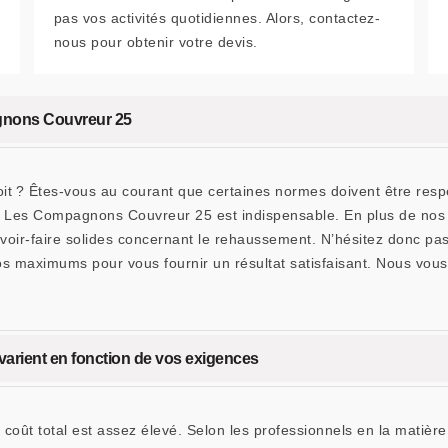
pas vos activités quotidiennes. Alors, contactez-
nous pour obtenir votre devis.
gnons Couvreur 25
t ? Êtes-vous au courant que certaines normes doivent être respec
me Les Compagnons Couvreur 25 est indispensable. En plus de nos q
oir-faire solides concernant le rehaussement. N’hésitez donc pas 
maximums pour vous fournir un résultat satisfaisant. Nous vous ga
 varient en fonction de vos exigences
coût total est assez élevé. Selon les professionnels en la matière