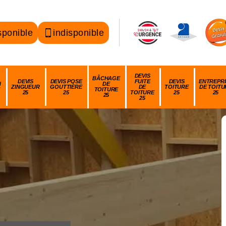
sponible
indisponible
DEVIS
BÂCHAGE
DEVIS
DEVIS POSE
FUITE
DEVIS
ENTREPRI
N
DE
ZINGUEUR
GOUTTIÈRE
DE
TOITURE
DE TOITU
TOITURE
25
25
TOITURE
25
25
25
25