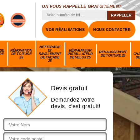
ON VOUS RAPPELLE GRATUITEMENT
NOS RÉALISATIONS
NOUS CONTACTER
NETTOYAGE
SE
RÉNOVATION
ET
RÉPARATEUR
REHAUSSEMENT
RE
DE TOITURE
RAVALEMENT
INSTALLATEUR
CH
DE TOITURE 25
25
DE FAÇADE
DE VELUX 25
DE
25
Devis gratuit
Demandez votre
devis, c'est gratuit!