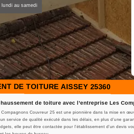
 lundi au samedi
T DE TOITURE AISSEY 25360
 rehaussement de toiture avec l’entreprise Les C
es Compagnons Couvreur 25 est une pionnière dans la mise en œuv
’un service de qualité exécuté dans les délais, en plus d’une gara
dgets, elle peut être contactée pour l’établissement d’un devis vo
nt les heures de bureau.