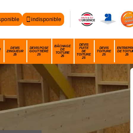
sponible
indisponible
DEVIS
BÂCHAGE
DEVIS
DEVIS POSE
FUITE
DEVIS
ENTREPRI
N
DE
ZINGUEUR
GOUTTIÈRE
DE
TOITURE
DE TOITU
TOITURE
25
25
TOITURE
25
25
25
25