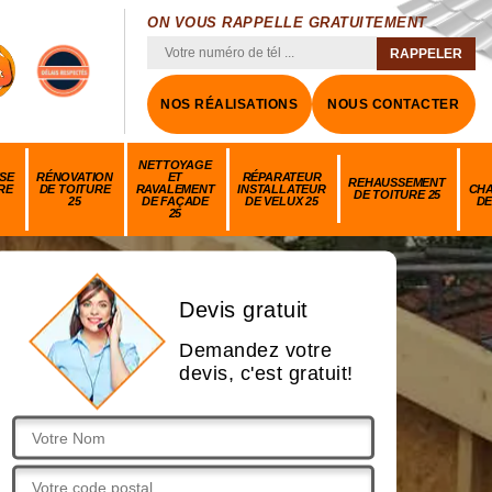
ON VOUS RAPPELLE GRATUITEMENT
NOS RÉALISATIONS
NOUS CONTACTER
NETTOYAGE
SE
RÉNOVATION
ET
RÉPARATEUR
REHAUSSEMENT
RE
DE TOITURE
RAVALEMENT
INSTALLATEUR
CH
DE TOITURE 25
25
DE FAÇADE
DE VELUX 25
DE
25
Devis gratuit
Demandez votre
devis, c'est gratuit!