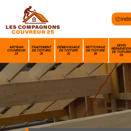
indi
DEVIS
ARTISAN
TRAITEMENT
DÉMOUSSAGE
NETTOYAGE
RÉPARATIO
COUVREUR
DE TOITURE
DE TOITURE
DE TOITURE
DE TOITURE
25
25
25
25
25