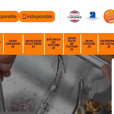
sponible
indisponible
DEVIS
BÂCHAGE
DEVIS
DEVIS POSE
FUITE
DEVIS
ENTREPRI
N
DE
ZINGUEUR
GOUTTIÈRE
DE
TOITURE
DE TOITU
TOITURE
25
25
TOITURE
25
25
25
25