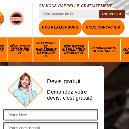
ON VOUS RAPPELLE GRATUITEMENT
NOS RÉALISATIONS
NOUS CONTACTER
NETTOYAGE
SE
RÉNOVATION
ET
RÉPARATEUR
REHAUSSEMENT
RE
DE TOITURE
RAVALEMENT
INSTALLATEUR
CH
DE TOITURE 25
25
DE FAÇADE
DE VELUX 25
DE
25
Devis gratuit
Demandez votre
devis, c'est gratuit!