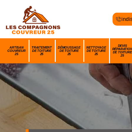
indi
DEVIS
ARTISAN
TRAITEMENT
DÉMOUSSAGE
NETTOYAGE
RÉPARATIO
COUVREUR
DE TOITURE
DE TOITURE
DE TOITURE
DE TOITURE
25
25
25
25
25