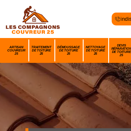
indi
DEVIS
ARTISAN
TRAITEMENT
DÉMOUSSAGE
NETTOYAGE
RÉPARATIO
COUVREUR
DE TOITURE
DE TOITURE
DE TOITURE
DE TOITURE
25
25
25
25
25