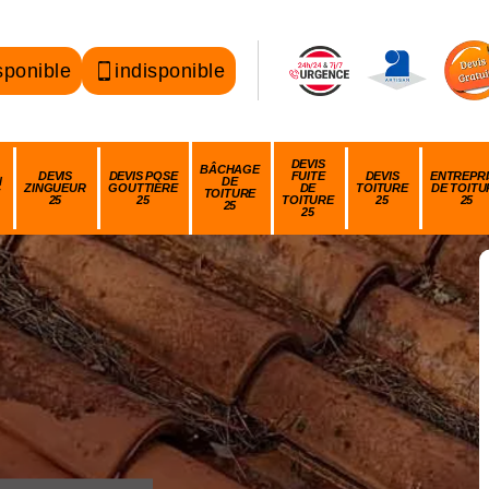
sponible
indisponible
DEVIS
BÂCHAGE
DEVIS
DEVIS POSE
FUITE
DEVIS
ENTREPRI
N
DE
ZINGUEUR
GOUTTIÈRE
DE
TOITURE
DE TOITU
TOITURE
25
25
TOITURE
25
25
25
25