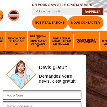
ON VOUS RAPPELLE GRATUITEMENT
NOS RÉALISATIONS
NOUS CONTACTER
NETTOYAGE
SE
RÉNOVATION
ET
RÉPARATEUR
REHAUSSEMENT
RE
DE TOITURE
RAVALEMENT
INSTALLATEUR
CH
DE TOITURE 25
25
DE FAÇADE
DE VELUX 25
DE
25
Devis gratuit
Demandez votre
devis, c'est gratuit!