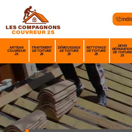
indi
DEVIS
ARTISAN
TRAITEMENT
DÉMOUSSAGE
NETTOYAGE
RÉPARATIO
COUVREUR
DE TOITURE
DE TOITURE
DE TOITURE
DE TOITURE
25
25
25
25
25