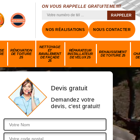
ON VOUS RAPPELLE GRATUITEMENT
NOS RÉALISATIONS
NOUS CONTACTER
NETTOYAGE
SE
RÉNOVATION
ET
RÉPARATEUR
REHAUSSEMENT
RE
DE TOITURE
RAVALEMENT
INSTALLATEUR
CH
DE TOITURE 25
25
DE FAÇADE
DE VELUX 25
DE
25
Devis gratuit
Demandez votre
devis, c'est gratuit!