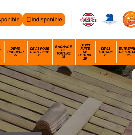
sponible
indisponible
DEVIS
BÂCHAGE
DEVIS
DEVIS POSE
FUITE
DEVIS
ENTREPRI
N
DE
ZINGUEUR
GOUTTIÈRE
DE
TOITURE
DE TOITU
TOITURE
25
25
TOITURE
25
25
25
25