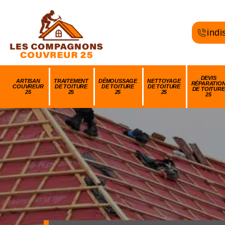
indi
DEVIS
ARTISAN
TRAITEMENT
DÉMOUSSAGE
NETTOYAGE
RÉPARATIO
COUVREUR
DE TOITURE
DE TOITURE
DE TOITURE
DE TOITURE
25
25
25
25
25