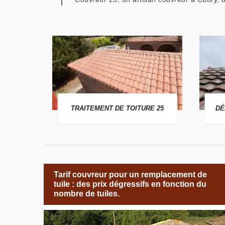
 25
TRAITEMENT DE TOITURE 25
DÉ
Tarif couvreur pour un remplacement de
tuile : des prix dégressifs en fonction du
nombre de tuiles.