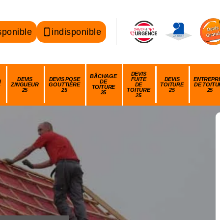
sponible
indisponible
DEVIS
BÂCHAGE
DEVIS
DEVIS POSE
FUITE
DEVIS
ENTREPRI
N
DE
ZINGUEUR
GOUTTIÈRE
DE
TOITURE
DE TOITU
TOITURE
25
25
TOITURE
25
25
25
25