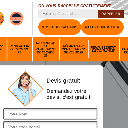
ON VOUS RAPPELLE GRATUITEMENT
NOS RÉALISATIONS
NOUS CONTACTER
NETTOYAGE
SE
RÉNOVATION
ET
RÉPARATEUR
REHAUSSEMENT
RE
DE TOITURE
RAVALEMENT
INSTALLATEUR
CH
DE TOITURE 25
25
DE FAÇADE
DE VELUX 25
DE
25
Devis gratuit
Demandez votre
devis, c'est gratuit!