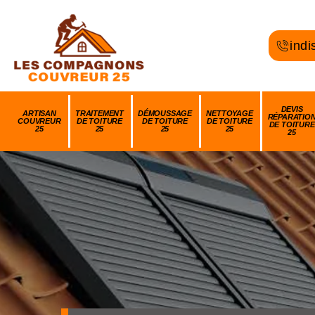
indi
DEVIS
ARTISAN
TRAITEMENT
DÉMOUSSAGE
NETTOYAGE
RÉPARATIO
COUVREUR
DE TOITURE
DE TOITURE
DE TOITURE
DE TOITURE
25
25
25
25
25