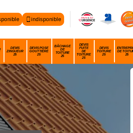
sponible
indisponible
DEVIS
BÂCHAGE
DEVIS
DEVIS POSE
FUITE
DEVIS
ENTREPRI
N
DE
ZINGUEUR
GOUTTIÈRE
DE
TOITURE
DE TOITU
TOITURE
25
25
TOITURE
25
25
25
25