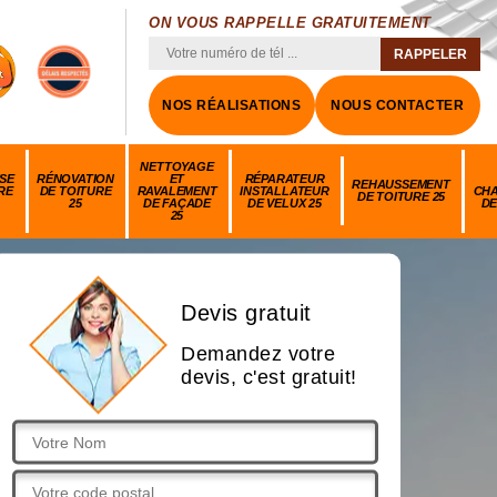
ON VOUS RAPPELLE GRATUITEMENT
NOS RÉALISATIONS
NOUS CONTACTER
NETTOYAGE
SE
RÉNOVATION
ET
RÉPARATEUR
REHAUSSEMENT
RE
DE TOITURE
RAVALEMENT
INSTALLATEUR
CH
DE TOITURE 25
25
DE FAÇADE
DE VELUX 25
DE
25
Devis gratuit
Demandez votre
devis, c'est gratuit!