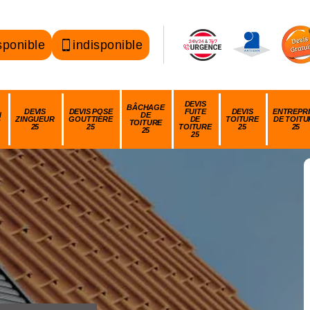
sponible
indisponible
DEVIS
BÂCHAGE
DEVIS
DEVIS POSE
FUITE
DEVIS
ENTREPRI
N
DE
ZINGUEUR
GOUTTIÈRE
DE
TOITURE
DE TOITU
TOITURE
25
25
TOITURE
25
25
25
25