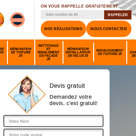
ON VOUS RAPPELLE GRATUITEMENT
NOS RÉALISATIONS
NOUS CONTACTER
NETTOYAGE
SE
RÉNOVATION
ET
RÉPARATEUR
REHAUSSEMENT
RE
DE TOITURE
RAVALEMENT
INSTALLATEUR
CH
DE TOITURE 25
25
DE FAÇADE
DE VELUX 25
DE
25
Devis gratuit
Demandez votre
devis, c'est gratuit!