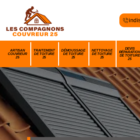
indi
DEVIS
ARTISAN
TRAITEMENT
DÉMOUSSAGE
NETTOYAGE
RÉPARATIO
COUVREUR
DE TOITURE
DE TOITURE
DE TOITURE
DE TOITURE
25
25
25
25
25