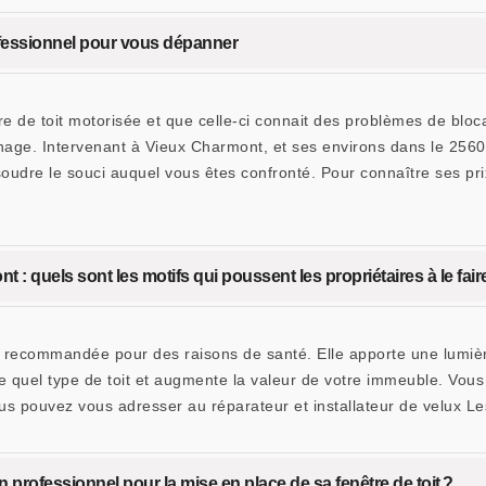
ofessionnel pour vous dépanner
tre de toit motorisée et que celle-ci connait des problèmes de blo
nnage. Intervenant à Vieux Charmont, et ses environs dans le 25
soudre le souci auquel vous êtes confronté. Pour connaître ses p
t : quels sont les motifs qui poussent les propriétaires à le fair
nt recommandée pour des raisons de santé. Elle apporte une lumi
rte quel type de toit et augmente la valeur de votre immeuble. Vous
 vous pouvez vous adresser au réparateur et installateur de velu
n professionnel pour la mise en place de sa fenêtre de toit ?