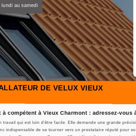
 lundi au samedi
ALLATEUR DE VELUX VIEUX
ux à compétent à Vieux Charmont : adressez-vou
n travail qui est loin d’être facile. Elle demande une grande préci
nc indispensable de se tourner vers un prestataire réputé pour son