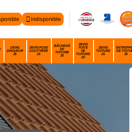
sponible
indisponible
DEVIS
BÂCHAGE
DEVIS
DEVIS POSE
FUITE
DEVIS
ENTREPRI
N
DE
ZINGUEUR
GOUTTIÈRE
DE
TOITURE
DE TOITU
TOITURE
25
25
TOITURE
25
25
25
25