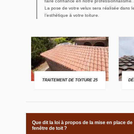
faire confiance en notre professionnalisme.
La pose de votre velux sera réalisée dans l
l’esthétique à votre toiture.
 25
TRAITEMENT DE TOITURE 25
DÉ
Que dit la loi à propos de la mise en place de
fenêtre de toit ?