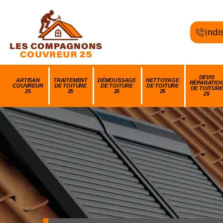
indi
DEVIS
ARTISAN
TRAITEMENT
DÉMOUSSAGE
NETTOYAGE
RÉPARATIO
COUVREUR
DE TOITURE
DE TOITURE
DE TOITURE
DE TOITURE
25
25
25
25
25