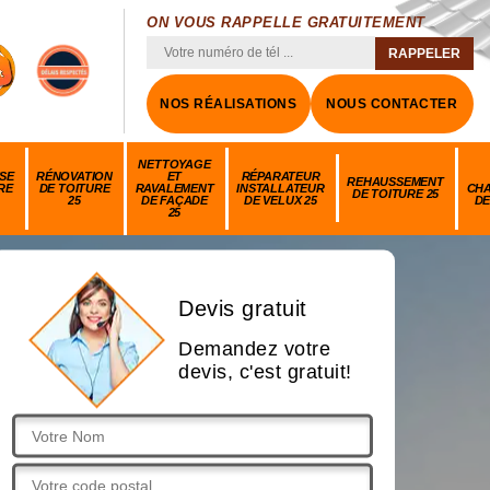
ON VOUS RAPPELLE GRATUITEMENT
NOS RÉALISATIONS
NOUS CONTACTER
NETTOYAGE
SE
RÉNOVATION
ET
RÉPARATEUR
REHAUSSEMENT
RE
DE TOITURE
RAVALEMENT
INSTALLATEUR
CH
DE TOITURE 25
25
DE FAÇADE
DE VELUX 25
DE
25
Devis gratuit
Demandez votre
devis, c'est gratuit!