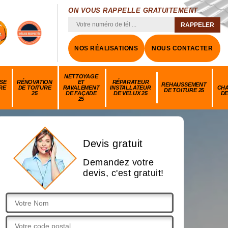
ON VOUS RAPPELLE GRATUITEMENT
NOS RÉALISATIONS
NOUS CONTACTER
NETTOYAGE
SE
RÉNOVATION
ET
RÉPARATEUR
REHAUSSEMENT
RE
DE TOITURE
RAVALEMENT
INSTALLATEUR
CH
DE TOITURE 25
25
DE FAÇADE
DE VELUX 25
DE
25
Devis gratuit
Demandez votre
devis, c'est gratuit!