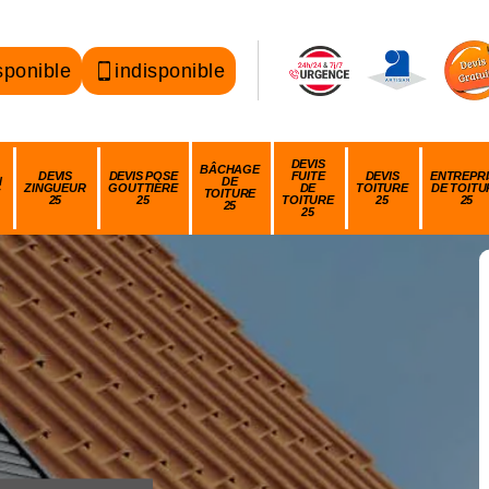
sponible
indisponible
DEVIS
BÂCHAGE
DEVIS
DEVIS POSE
FUITE
DEVIS
ENTREPRI
N
DE
ZINGUEUR
GOUTTIÈRE
DE
TOITURE
DE TOITU
TOITURE
25
25
TOITURE
25
25
25
25