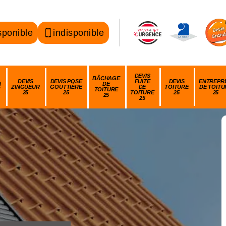
sponible
indisponible
DEVIS
BÂCHAGE
DEVIS
DEVIS POSE
FUITE
DEVIS
ENTREPRI
N
DE
ZINGUEUR
GOUTTIÈRE
DE
TOITURE
DE TOITU
TOITURE
25
25
TOITURE
25
25
25
25