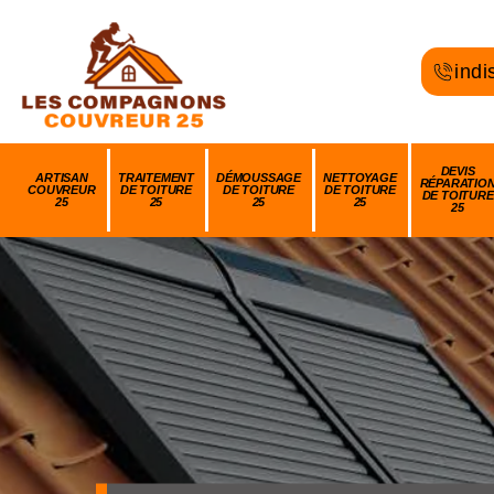
indi
DEVIS
ARTISAN
TRAITEMENT
DÉMOUSSAGE
NETTOYAGE
RÉPARATIO
COUVREUR
DE TOITURE
DE TOITURE
DE TOITURE
DE TOITURE
25
25
25
25
25