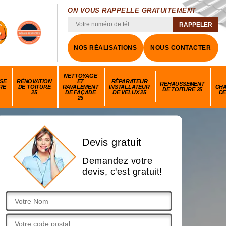
ON VOUS RAPPELLE GRATUITEMENT
NOS RÉALISATIONS
NOUS CONTACTER
NETTOYAGE
SE
RÉNOVATION
ET
RÉPARATEUR
REHAUSSEMENT
RE
DE TOITURE
RAVALEMENT
INSTALLATEUR
CH
DE TOITURE 25
25
DE FAÇADE
DE VELUX 25
DE
25
Devis gratuit
Demandez votre
devis, c'est gratuit!