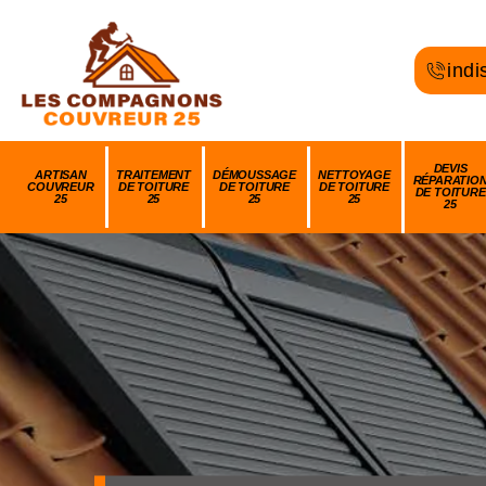
indi
DEVIS
ARTISAN
TRAITEMENT
DÉMOUSSAGE
NETTOYAGE
RÉPARATIO
COUVREUR
DE TOITURE
DE TOITURE
DE TOITURE
DE TOITURE
25
25
25
25
25