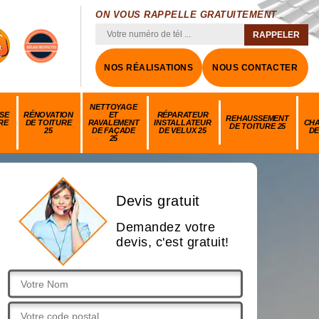
ON VOUS RAPPELLE GRATUITEMENT
NOS RÉALISATIONS
NOUS CONTACTER
NETTOYAGE
SE
RÉNOVATION
ET
RÉPARATEUR
REHAUSSEMENT
RE
DE TOITURE
RAVALEMENT
INSTALLATEUR
CH
DE TOITURE 25
25
DE FAÇADE
DE VELUX 25
DE
25
Devis gratuit
Demandez votre
devis, c'est gratuit!