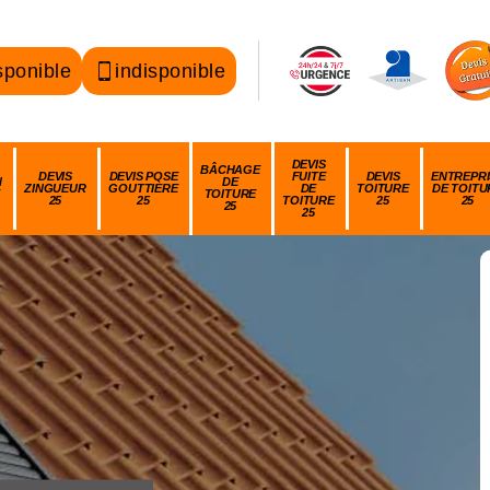
sponible
indisponible
DEVIS
BÂCHAGE
DEVIS
DEVIS POSE
FUITE
DEVIS
ENTREPRI
N
DE
ZINGUEUR
GOUTTIÈRE
DE
TOITURE
DE TOITU
TOITURE
25
25
TOITURE
25
25
25
25