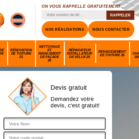
ON VOUS RAPPELLE GRATUITEMENT
NOS RÉALISATIONS
NOUS CONTACTER
NETTOYAGE
SE
RÉNOVATION
ET
RÉPARATEUR
REHAUSSEMENT
RE
DE TOITURE
RAVALEMENT
INSTALLATEUR
CH
DE TOITURE 25
25
DE FAÇADE
DE VELUX 25
DE
25
Devis gratuit
Demandez votre
devis, c'est gratuit!