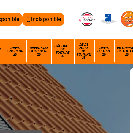
sponible
indisponible
DEVIS
BÂCHAGE
DEVIS
DEVIS POSE
FUITE
DEVIS
ENTREPRI
N
DE
ZINGUEUR
GOUTTIÈRE
DE
TOITURE
DE TOITU
TOITURE
25
25
TOITURE
25
25
25
25