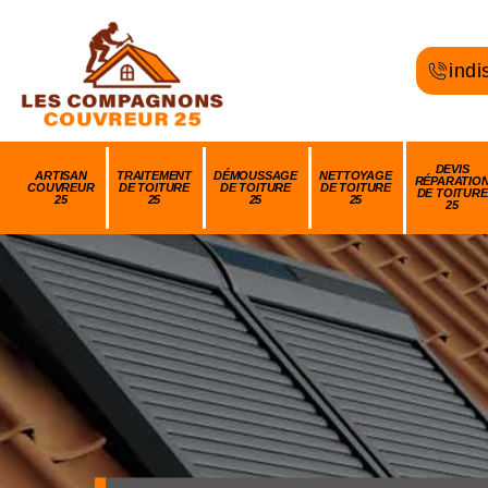
indi
DEVIS
ARTISAN
TRAITEMENT
DÉMOUSSAGE
NETTOYAGE
RÉPARATIO
COUVREUR
DE TOITURE
DE TOITURE
DE TOITURE
DE TOITURE
25
25
25
25
25