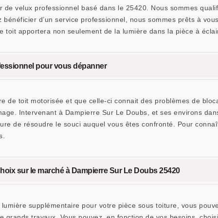
 de velux professionnel basé dans le 25420. Nous sommes qualifié
ez bénéficier d’un service professionnel, nous sommes prêts à vou
 toit apportera non seulement de la lumière dans la pièce à éclaire
ofessionnel pour vous dépanner
tre de toit motorisée et que celle-ci connait des problèmes de blo
nnage. Intervenant à Dampierre Sur Le Doubs, et ses environs d
sure de résoudre le souci auquel vous êtes confronté. Pour conna
s.
 choix sur le marché à Dampierre Sur Le Doubs 25420
lumière supplémentaire pour votre pièce sous toiture, vous pouvez
e grands travaux. Vous pouvez, en fonction de vos besoins, choisi