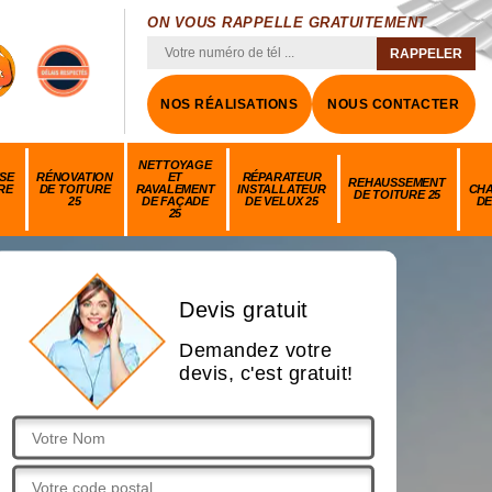
ON VOUS RAPPELLE GRATUITEMENT
NOS RÉALISATIONS
NOUS CONTACTER
NETTOYAGE
SE
RÉNOVATION
ET
RÉPARATEUR
REHAUSSEMENT
RE
DE TOITURE
RAVALEMENT
INSTALLATEUR
CH
DE TOITURE 25
25
DE FAÇADE
DE VELUX 25
DE
25
Devis gratuit
Demandez votre
devis, c'est gratuit!