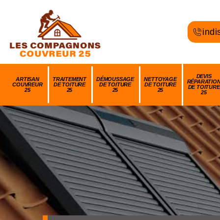
indi
DEVIS
ARTISAN
TRAITEMENT
DÉMOUSSAGE
NETTOYAGE
RÉPARATIO
COUVREUR
DE TOITURE
DE TOITURE
DE TOITURE
DE TOITURE
25
25
25
25
25