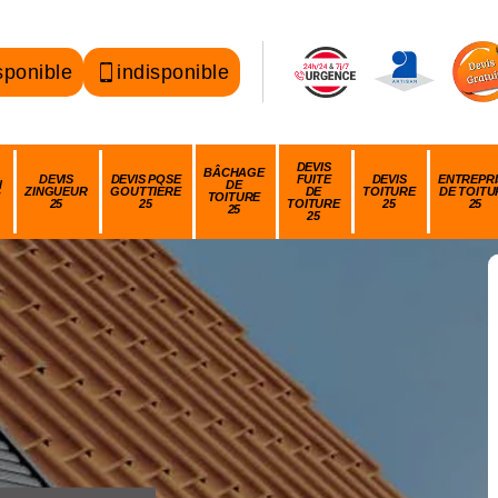
sponible
indisponible
DEVIS
BÂCHAGE
DEVIS
DEVIS POSE
FUITE
DEVIS
ENTREPRI
N
DE
ZINGUEUR
GOUTTIÈRE
DE
TOITURE
DE TOITU
TOITURE
25
25
TOITURE
25
25
25
25