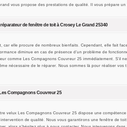
Grand vous propose des prestations de qualité. Il vous prépare u
éparateur de fenêtre de toit à Crosey Le Grand 25340
, car elle procure de nombreux bienfaits. Cependant, elle fait face
formance diminue en cas de présence d’un problème de fonctionne
teur comme Les Compagnons Couvreur 25 immédiatement. S’il ne ca
même nécessaire de le réparer. Nous sommes là pour réaliser vos tr
z Les Compagnons Couvreur 25
otre velux Les Compagnons Couvreur 25 dispose une compétence su
e intervention de qualité. Nous vous garantirons une fenêtre de to
er, alors n’hésitez plus à nous contacter. Nous intervenons dans