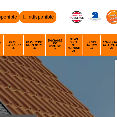
sponible
indisponible
DEVIS
BÂCHAGE
DEVIS
DEVIS POSE
FUITE
DEVIS
ENTREPRI
N
DE
ZINGUEUR
GOUTTIÈRE
DE
TOITURE
DE TOITU
TOITURE
25
25
TOITURE
25
25
25
25