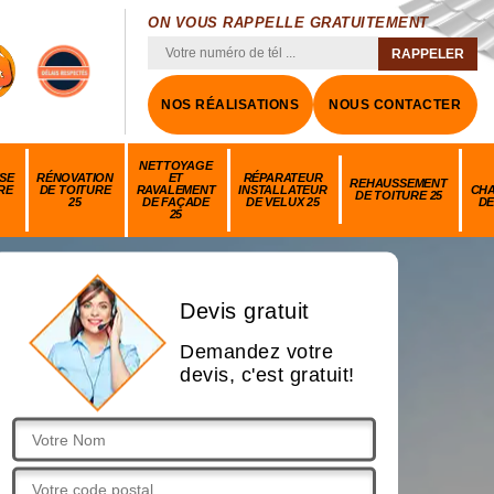
ON VOUS RAPPELLE GRATUITEMENT
NOS RÉALISATIONS
NOUS CONTACTER
NETTOYAGE
SE
RÉNOVATION
ET
RÉPARATEUR
REHAUSSEMENT
RE
DE TOITURE
RAVALEMENT
INSTALLATEUR
CH
DE TOITURE 25
25
DE FAÇADE
DE VELUX 25
DE
25
Devis gratuit
Demandez votre
devis, c'est gratuit!