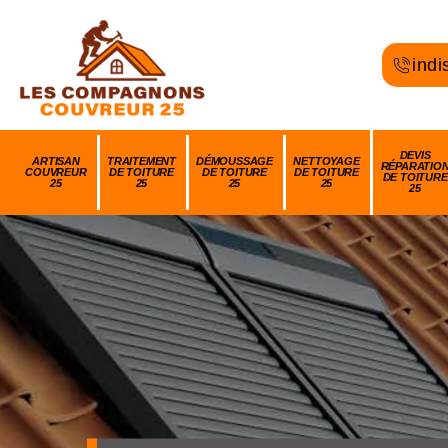
indi
DEVIS
ARTISAN
TRAITEMENT
DÉMOUSSAGE
NETTOYAGE
RÉPARATIO
COUVREUR
DE TOITURE
DE TOITURE
DE TOITURE
DE TOITURE
25
25
25
25
25