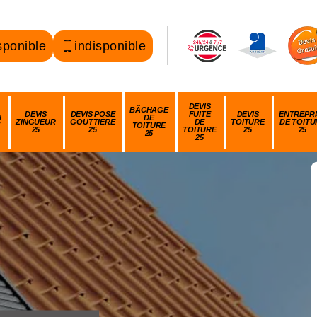
sponible
indisponible
DEVIS
BÂCHAGE
DEVIS
DEVIS POSE
FUITE
DEVIS
ENTREPRI
N
DE
ZINGUEUR
GOUTTIÈRE
DE
TOITURE
DE TOITU
TOITURE
25
25
TOITURE
25
25
25
25