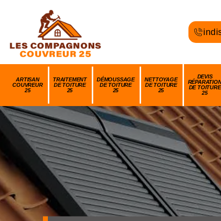
indi
DEVIS
ARTISAN
TRAITEMENT
DÉMOUSSAGE
NETTOYAGE
RÉPARATIO
COUVREUR
DE TOITURE
DE TOITURE
DE TOITURE
DE TOITURE
25
25
25
25
25