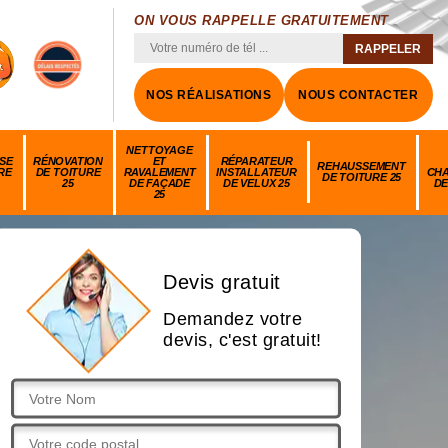
ON VOUS RAPPELLE GRATUITEMENT
NOS RÉALISATIONS
NOUS CONTACTER
NETTOYAGE
SE
RÉNOVATION
ET
RÉPARATEUR
REHAUSSEMENT
RE
DE TOITURE
RAVALEMENT
INSTALLATEUR
CH
DE TOITURE 25
25
DE FAÇADE
DE VELUX 25
DE
25
Devis gratuit
Demandez votre
devis, c'est gratuit!