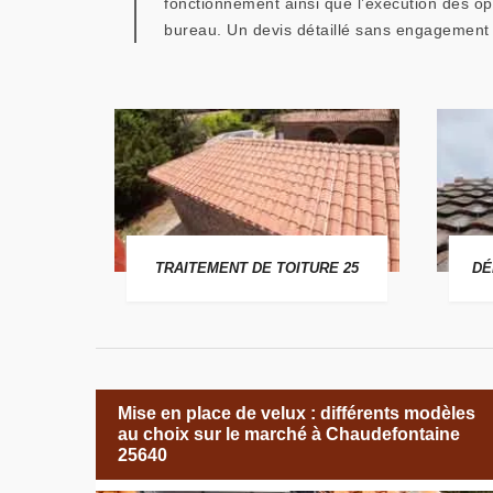
fonctionnement ainsi que l’exécution des op
bureau. Un devis détaillé sans engagement
 25
TRAITEMENT DE TOITURE 25
DÉ
Mise en place de velux : différents modèles
au choix sur le marché à Chaudefontaine
25640