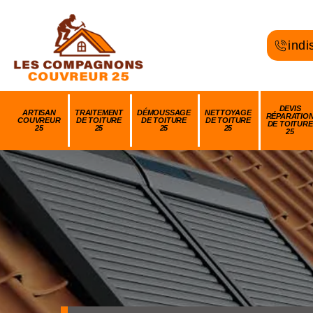
indi
DEVIS
ARTISAN
TRAITEMENT
DÉMOUSSAGE
NETTOYAGE
RÉPARATIO
COUVREUR
DE TOITURE
DE TOITURE
DE TOITURE
DE TOITURE
25
25
25
25
25