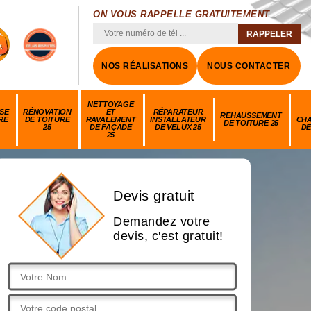
ON VOUS RAPPELLE GRATUITEMENT
NOS RÉALISATIONS
NOUS CONTACTER
NETTOYAGE
SE
RÉNOVATION
ET
RÉPARATEUR
REHAUSSEMENT
RE
DE TOITURE
RAVALEMENT
INSTALLATEUR
CH
DE TOITURE 25
25
DE FAÇADE
DE VELUX 25
DE
25
Devis gratuit
Demandez votre
devis, c'est gratuit!