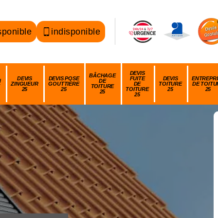
sponible
indisponible
DEVIS
BÂCHAGE
DEVIS
DEVIS POSE
FUITE
DEVIS
ENTREPRI
N
DE
ZINGUEUR
GOUTTIÈRE
DE
TOITURE
DE TOITU
TOITURE
25
25
TOITURE
25
25
25
25