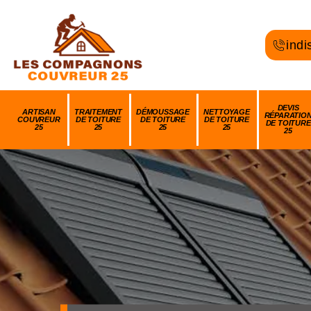
indi
DEVIS
ARTISAN
TRAITEMENT
DÉMOUSSAGE
NETTOYAGE
RÉPARATIO
COUVREUR
DE TOITURE
DE TOITURE
DE TOITURE
DE TOITURE
25
25
25
25
25