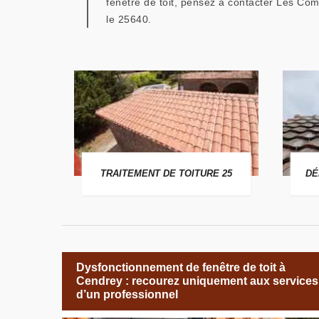
fenêtre de toit, pensez à contacter Les Co
le 25640.
 25
TRAITEMENT DE TOITURE 25
DÉ
Dysfonctionnement de fenêtre de toit à
Cendrey : recourez uniquement aux services
d’un professionnel