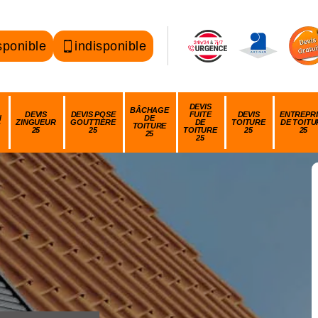
sponible
indisponible
DEVIS
BÂCHAGE
DEVIS
DEVIS POSE
FUITE
DEVIS
ENTREPRI
N
DE
ZINGUEUR
GOUTTIÈRE
DE
TOITURE
DE TOITU
TOITURE
25
25
TOITURE
25
25
25
25