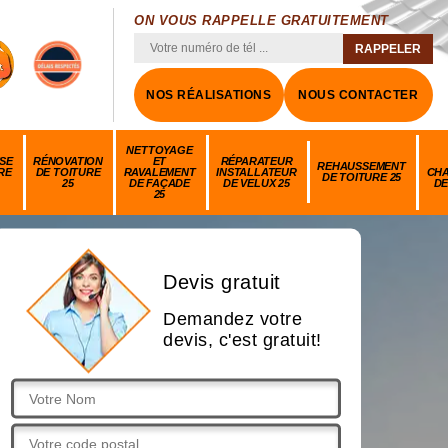
ON VOUS RAPPELLE GRATUITEMENT
NOS RÉALISATIONS
NOUS CONTACTER
NETTOYAGE
SE
RÉNOVATION
ET
RÉPARATEUR
REHAUSSEMENT
RE
DE TOITURE
RAVALEMENT
INSTALLATEUR
CH
DE TOITURE 25
25
DE FAÇADE
DE VELUX 25
DE
25
Devis gratuit
Demandez votre
devis, c'est gratuit!