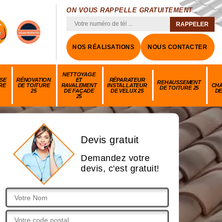
ON VOUS RAPPELLE GRATUITEMENT
NOS RÉALISATIONS
NOUS CONTACTER
NETTOYAGE
SE
RÉNOVATION
ET
RÉPARATEUR
REHAUSSEMENT
RE
DE TOITURE
RAVALEMENT
INSTALLATEUR
CH
DE TOITURE 25
25
DE FAÇADE
DE VELUX 25
DE
25
Devis gratuit
Demandez votre
devis, c'est gratuit!