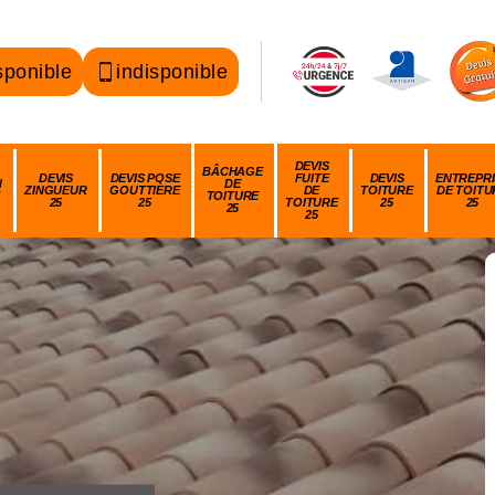
sponible
indisponible
DEVIS
BÂCHAGE
DEVIS
DEVIS POSE
FUITE
DEVIS
ENTREPRI
N
DE
ZINGUEUR
GOUTTIÈRE
DE
TOITURE
DE TOITU
TOITURE
25
25
TOITURE
25
25
25
25