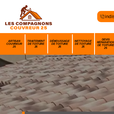
indi
DEVIS
ARTISAN
TRAITEMENT
DÉMOUSSAGE
NETTOYAGE
RÉPARATIO
COUVREUR
DE TOITURE
DE TOITURE
DE TOITURE
DE TOITURE
25
25
25
25
25