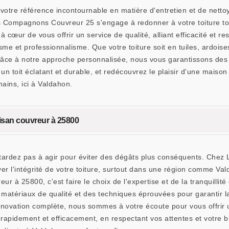
re référence incontournable en matière d'entretien et de nettoy
es Compagnons Couvreur 25 s'engage à redonner à votre toiture to
 cœur de vous offrir un service de qualité, alliant efficacité et r
e et professionnalisme. Que votre toiture soit en tuiles, ardois
râce à notre approche personnalisée, nous vous garantissons des 
 toit éclatant et durable, et redécouvrez le plaisir d'une mais
ains, ici à Valdahon.
tisan couvreur à 25800
e tardez pas à agir pour éviter des dégâts plus conséquents. Ch
ver l'intégrité de votre toiture, surtout dans une région comme Va
ur à 25800, c'est faire le choix de l'expertise et de la tranquillité
s matériaux de qualité et des techniques éprouvées pour garantir la
rénovation complète, nous sommes à votre écoute pour vous offri
apidement et efficacement, en respectant vos attentes et votre b