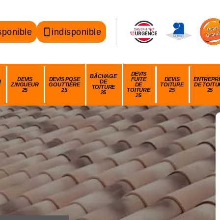
sponible
indisponible
DEVIS
BÂCHAGE
DEVIS
DEVIS POSE
FUITE
DEVIS
ENTREPRI
N
DE
ZINGUEUR
GOUTTIÈRE
DE
TOITURE
DE TOITU
TOITURE
25
25
TOITURE
25
25
25
25