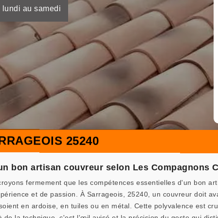
 lundi au samedi
RRAGEOIS 25240
'un bon artisan couvreur selon Les Compagnons 
yons fermement que les compétences essentielles d'un bon artis
périence et de passion. À Sarrageois, 25240, un couvreur doit avan
 soient en ardoise, en tuiles ou en métal. Cette polyvalence est cru
 de la technique, c'est l'œil avisé et la précision du geste qui di