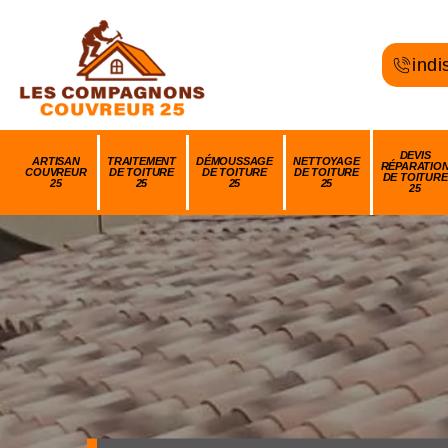
indi
DEVIS
ARTISAN
TRAITEMENT
DÉMOUSSAGE
NETTOYAGE
RÉPARATIO
COUVREUR
DE TOITURE
DE TOITURE
DE TOITURE
DE TOITURE
25
25
25
25
25