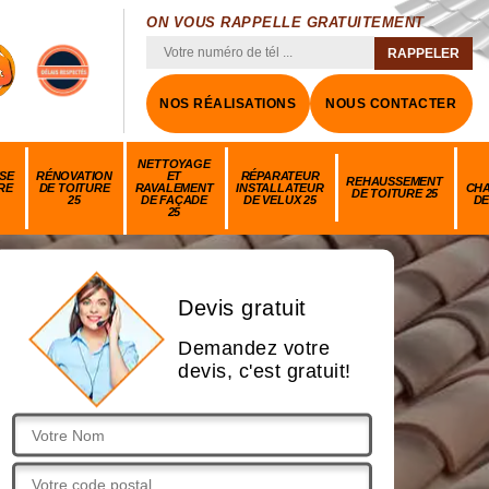
ON VOUS RAPPELLE GRATUITEMENT
NOS RÉALISATIONS
NOUS CONTACTER
NETTOYAGE
SE
RÉNOVATION
ET
RÉPARATEUR
REHAUSSEMENT
RE
DE TOITURE
RAVALEMENT
INSTALLATEUR
CH
DE TOITURE 25
25
DE FAÇADE
DE VELUX 25
DE
25
Devis gratuit
Demandez votre
devis, c'est gratuit!