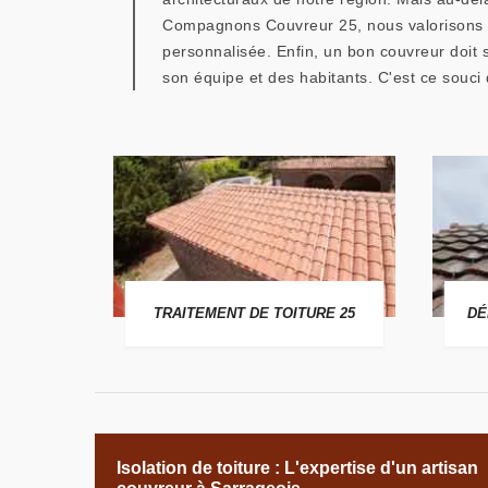
Compagnons Couvreur 25, nous valorisons l'i
personnalisée. Enfin, un bon couvreur doit s
son équipe et des habitants. C'est ce souci du
 25
TRAITEMENT DE TOITURE 25
DÉ
Isolation de toiture : L'expertise d'un artisan