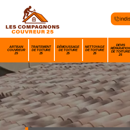
indi
DEVIS
ARTISAN
TRAITEMENT
DÉMOUSSAGE
NETTOYAGE
RÉPARATIO
COUVREUR
DE TOITURE
DE TOITURE
DE TOITURE
DE TOITURE
25
25
25
25
25