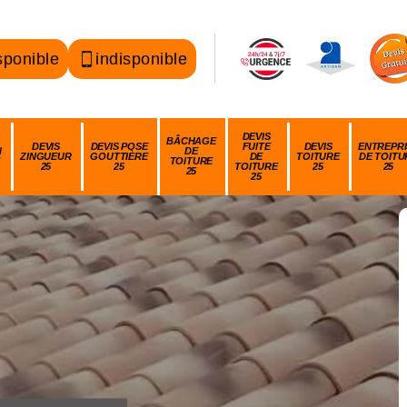
sponible
indisponible
DEVIS
BÂCHAGE
DEVIS
DEVIS POSE
FUITE
DEVIS
ENTREPRI
N
DE
ZINGUEUR
GOUTTIÈRE
DE
TOITURE
DE TOITU
TOITURE
25
25
TOITURE
25
25
25
25