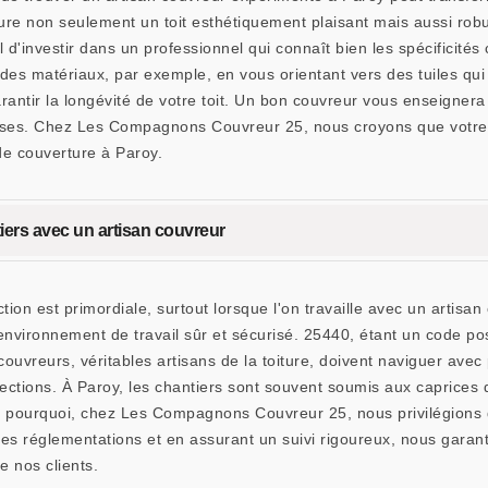
re non seulement un toit esthétiquement plaisant mais aussi robu
l d'investir dans un professionnel qui connaît bien les spécificités
des matériaux, par exemple, en vous orientant vers des tuiles qui a
garantir la longévité de votre toit. Un bon couvreur vous enseigner
ses. Chez Les Compagnons Couvreur 25, nous croyons que votre to
de couverture à Paroy.
tiers avec un artisan couvreur
uction est primordiale, surtout lorsque l'on travaille avec un art
vironnement de travail sûr et sécurisé. 25440, étant un code pos
couvreurs, véritables artisans de la toiture, doivent naviguer avec
ections. À Paroy, les chantiers sont souvent soumis aux caprices 
st pourquoi, chez Les Compagnons Couvreur 25, nous privilégions d
les réglementations et en assurant un suivi rigoureux, nous garanti
e nos clients.