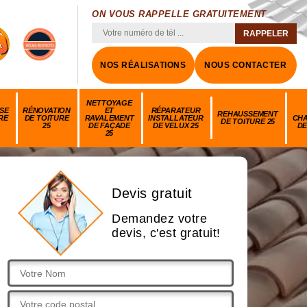
ON VOUS RAPPELLE GRATUITEMENT
NOS RÉALISATIONS
NOUS CONTACTER
NETTOYAGE
SE
RÉNOVATION
ET
RÉPARATEUR
REHAUSSEMENT
RE
DE TOITURE
RAVALEMENT
INSTALLATEUR
CH
DE TOITURE 25
25
DE FAÇADE
DE VELUX 25
DE
25
Devis gratuit
Demandez votre
devis, c'est gratuit!