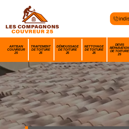
indi
DEVIS
ARTISAN
TRAITEMENT
DÉMOUSSAGE
NETTOYAGE
RÉPARATIO
COUVREUR
DE TOITURE
DE TOITURE
DE TOITURE
DE TOITURE
25
25
25
25
25