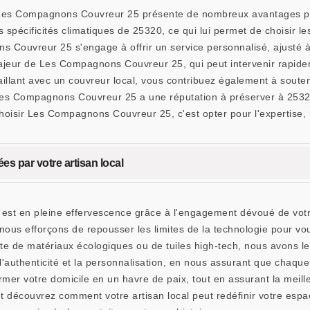
 Les Compagnons Couvreur 25 présente de nombreux avantages pour
s spécificités climatiques de 25320, ce qui lui permet de choisir l
ns Couvreur 25 s'engage à offrir un service personnalisé, ajusté à 
majeur de Les Compagnons Couvreur 25, qui peut intervenir rapide
lant avec un couvreur local, vous contribuez également à souteni
Les Compagnons Couvreur 25 a une réputation à préserver à 25320, 
oisir Les Compagnons Couvreur 25, c'est opter pour l'expertise, l
s par votre artisan local
re est en pleine effervescence grâce à l'engagement dévoué de vo
ous efforçons de repousser les limites de la technologie pour vous
te de matériaux écologiques ou de tuiles high-tech, nous avons l
uthenticité et la personnalisation, en nous assurant que chaque p
er votre domicile en un havre de paix, tout en assurant la meille
 découvrez comment votre artisan local peut redéfinir votre espac