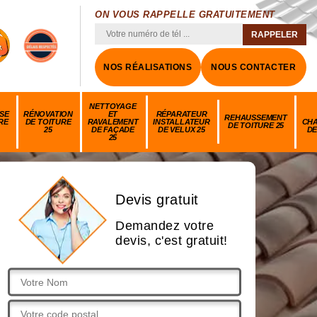
ON VOUS RAPPELLE GRATUITEMENT
NOS RÉALISATIONS
NOUS CONTACTER
NETTOYAGE
SE
RÉNOVATION
ET
RÉPARATEUR
REHAUSSEMENT
RE
DE TOITURE
RAVALEMENT
INSTALLATEUR
CH
DE TOITURE 25
25
DE FAÇADE
DE VELUX 25
DE
25
Devis gratuit
Demandez votre
devis, c'est gratuit!