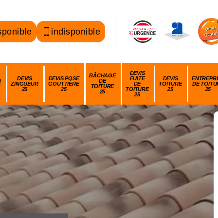
sponible
indisponible
DEVIS
BÂCHAGE
DEVIS
DEVIS POSE
FUITE
DEVIS
ENTREPRI
N
DE
ZINGUEUR
GOUTTIÈRE
DE
TOITURE
DE TOITU
TOITURE
25
25
TOITURE
25
25
25
25