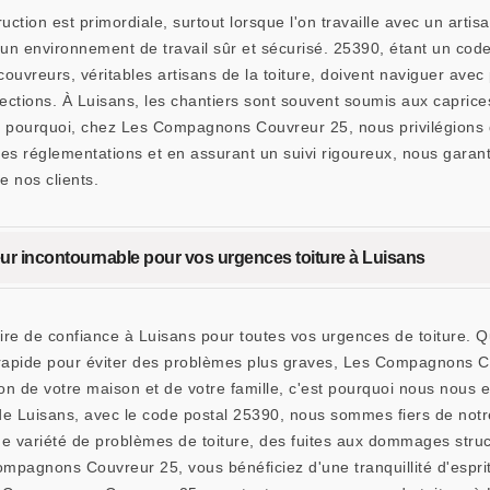
truction est primordiale, surtout lorsque l'on travaille avec un a
n environnement de travail sûr et sécurisé. 25390, étant un code
couvreurs, véritables artisans de la toiture, doivent naviguer avec
ections. À Luisans, les chantiers sont souvent soumis aux caprice
st pourquoi, chez Les Compagnons Couvreur 25, nous privilégions d
les réglementations et en assurant un suivi rigoureux, nous garanti
e nos clients.
r incontournable pour vos urgences toiture à Luisans
e de confiance à Luisans pour toutes vos urgences de toiture. Q
on rapide pour éviter des problèmes plus graves, Les Compagnons
ection de votre maison et de votre famille, c'est pourquoi nous nou
 de Luisans, avec le code postal 25390, nous sommes fiers de notr
e variété de problèmes de toiture, des fuites aux dommages struct
ompagnons Couvreur 25, vous bénéficiez d'une tranquillité d'esprit