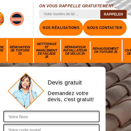
ON VOUS RAPPELLE GRATUITEMENT
NOS RÉALISATIONS
NOUS CONTACTER
NETTOYAGE
SE
RÉNOVATION
ET
RÉPARATEUR
REHAUSSEMENT
RE
DE TOITURE
RAVALEMENT
INSTALLATEUR
CH
DE TOITURE 25
25
DE FAÇADE
DE VELUX 25
DE
25
Devis gratuit
Demandez votre
devis, c'est gratuit!