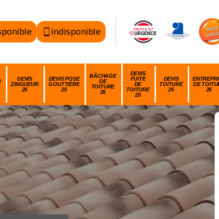
sponible
indisponible
DEVIS
BÂCHAGE
DEVIS
DEVIS POSE
FUITE
DEVIS
ENTREPRI
N
DE
ZINGUEUR
GOUTTIÈRE
DE
TOITURE
DE TOITU
TOITURE
25
25
TOITURE
25
25
25
25