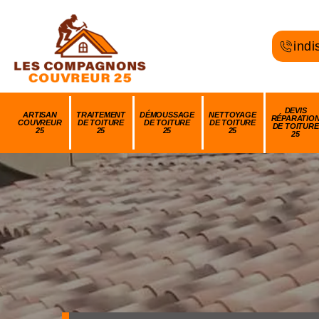
indi
DEVIS
ARTISAN
TRAITEMENT
DÉMOUSSAGE
NETTOYAGE
RÉPARATIO
COUVREUR
DE TOITURE
DE TOITURE
DE TOITURE
DE TOITURE
25
25
25
25
25