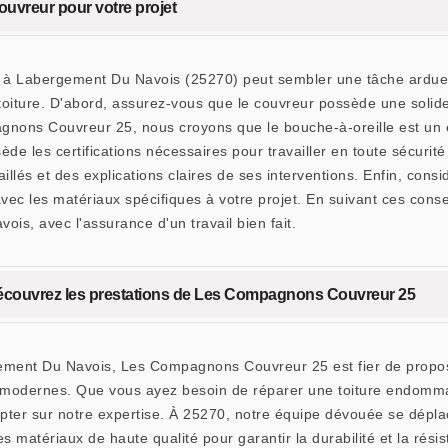
couvreur pour votre projet
et à Labergement Du Navois (25270) peut sembler une tâche ardue,
toiture. D'abord, assurez-vous que le couvreur possède une solide 
ns Couvreur 25, nous croyons que le bouche-à-oreille est un exce
de les certifications nécessaires pour travailler en toute sécurité
lés et des explications claires de ses interventions. Enfin, considé
 avec les matériaux spécifiques à votre projet. En suivant ces con
is, avec l'assurance d'un travail bien fait.
Découvrez les prestations de Les Compagnons Couvreur 25
gement Du Navois, Les Compagnons Couvreur 25 est fier de propo
ques modernes. Que vous ayez besoin de réparer une toiture endom
mpter sur notre expertise. À 25270, notre équipe dévouée se dépl
es matériaux de haute qualité pour garantir la durabilité et la rési