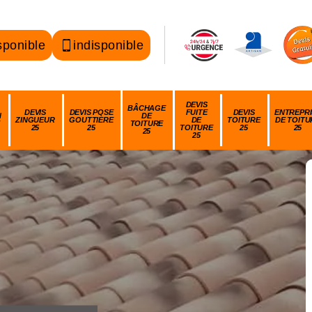
sponible
indisponible
DEVIS
BÂCHAGE
DEVIS
DEVIS POSE
FUITE
DEVIS
ENTREPRI
N
DE
ZINGUEUR
GOUTTIÈRE
DE
TOITURE
DE TOITU
TOITURE
25
25
TOITURE
25
25
25
25