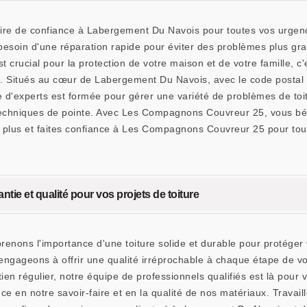
e de confiance à Labergement Du Navois pour toutes vos urgences 
besoin d'une réparation rapide pour éviter des problèmes plus g
t crucial pour la protection de votre maison et de votre famille, 
me. Situés au cœur de Labergement Du Navois, avec le code postal
e d'experts est formée pour gérer une variété de problèmes de toi
 techniques de pointe. Avec Les Compagnons Couvreur 25, vous béné
ez plus et faites confiance à Les Compagnons Couvreur 25 pour to
ie et qualité pour vos projets de toiture
s l'importance d'une toiture solide et durable pour protéger vot
gageons à offrir une qualité irréprochable à chaque étape de vot
retien régulier, notre équipe de professionnels qualifiés est là p
e en notre savoir-faire et en la qualité de nos matériaux. Travailler