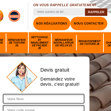
ON VOUS RAPPELLE GRATUITEMENT
NOS RÉALISATIONS
NOUS CONTACTER
NETTOYAGE
SE
RÉNOVATION
ET
RÉPARATEUR
REHAUSSEMENT
RE
DE TOITURE
RAVALEMENT
INSTALLATEUR
CH
DE TOITURE 25
25
DE FAÇADE
DE VELUX 25
DE
25
Devis gratuit
Demandez votre
devis, c'est gratuit!