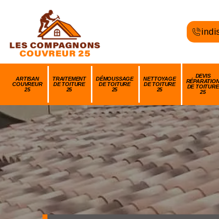
indi
DEVIS
ARTISAN
TRAITEMENT
DÉMOUSSAGE
NETTOYAGE
RÉPARATIO
COUVREUR
DE TOITURE
DE TOITURE
DE TOITURE
DE TOITURE
25
25
25
25
25