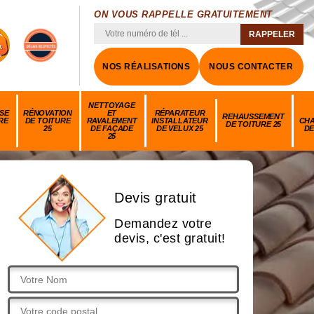
ON VOUS RAPPELLE GRATUITEMENT
NOS RÉALISATIONS
NOUS CONTACTER
NETTOYAGE
SE
RÉNOVATION
ET
RÉPARATEUR
REHAUSSEMENT
RE
DE TOITURE
RAVALEMENT
INSTALLATEUR
CH
DE TOITURE 25
25
DE FAÇADE
DE VELUX 25
DE
25
Devis gratuit
Demandez votre
devis, c'est gratuit!