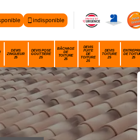
sponible
indisponible
DEVIS
BÂCHAGE
DEVIS
DEVIS POSE
FUITE
DEVIS
ENTREPRI
N
DE
ZINGUEUR
GOUTTIÈRE
DE
TOITURE
DE TOITU
TOITURE
25
25
TOITURE
25
25
25
25