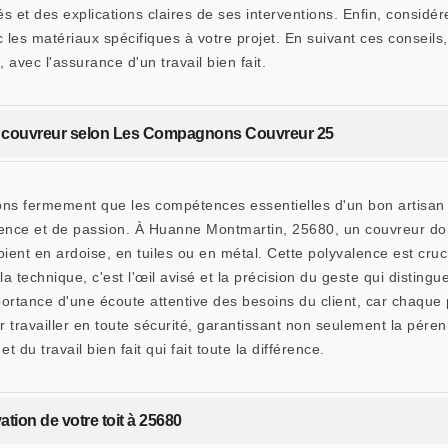
 et des explications claires de ses interventions. Enfin, considérez
ec les matériaux spécifiques à votre projet. En suivant ces consei
avec l'assurance d'un travail bien fait.
an couvreur selon Les Compagnons Couvreur 25
 fermement que les compétences essentielles d'un bon artisan c
ence et de passion. À Huanne Montmartin, 25680, un couvreur doit 
oient en ardoise, en tuiles ou en métal. Cette polyvalence est cruc
a technique, c'est l'œil avisé et la précision du geste qui distin
tance d'une écoute attentive des besoins du client, car chaque p
r travailler en toute sécurité, garantissant non seulement la péren
t du travail bien fait qui fait toute la différence.
ation de votre toit à 25680