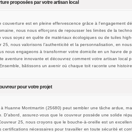
ure proposées par votre artisan local
e couverture est en pleine effervescence grâce à l'engagement d
maine, nous nous efforçons de repousser les limites de la technol
ue vous soyez en quête de matériaux écologiques ou de tuiles high
 nous valorisons l'authenticité et la personnalisation, en nous 
 nous engageons à transformer votre domicile en un havre de paix
te aventure innovante et découvrez comment votre artisan local p
 Ensemble, bâtissons un avenir où chaque toit raconte une histoire
couvreur pour votre projet
et à Huanne Montmartin (25680) peut sembler une tâche ardue, mai
re. D'abord, assurez-vous que le couvreur possède une solide réputa
eur 25, nous croyons que le bouche-à-oreille est un excellent in
certifications nécessaires pour travailler en toute sécurité et con