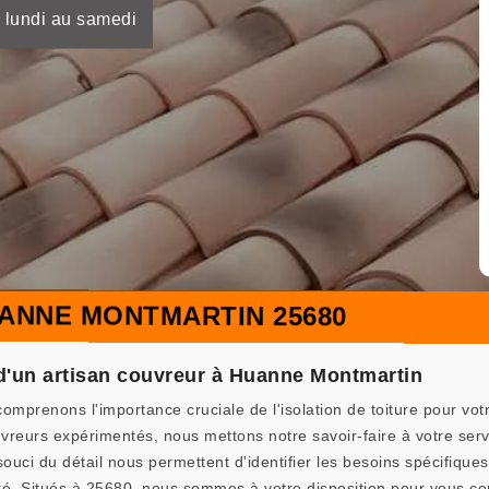
 lundi au samedi
ANNE MONTMARTIN 25680
e d'un artisan couvreur à Huanne Montmartin
renons l'importance cruciale de l'isolation de toiture pour votr
reurs expérimentés, nous mettons notre savoir-faire à votre servi
ouci du détail nous permettent d'identifier les besoins spécifiques 
héité. Situés à 25680, nous sommes à votre disposition pour vous c