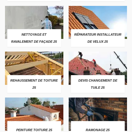
NETTOYAGE ET
RÉPARATEUR INSTALLATEUR
RAVALEMENT DE FAÇADE 25
DE VELUX 25
REHAUSSEMENT DE TOITURE
DEVIS CHANGEMENT DE
25
TUILE 25
PEINTURE TOITURE 25
RAMONAGE 25